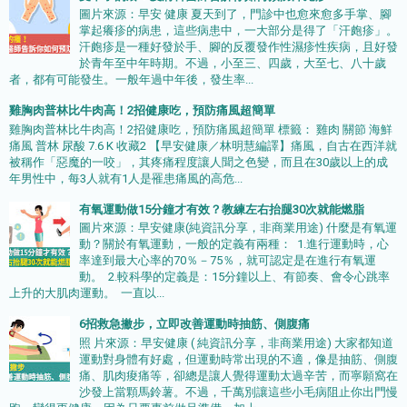
圖片來源：早安 健康 夏天到了，門診中也愈來愈多手掌、腳
掌起癢疹的病患，這些病患中，一大部分是得了「汗皰疹」。
汗皰疹是一種好發於手、腳的反覆發作性濕疹性疾病，且好發
於青年至中年時期。不過，小至三、四歲，大至七、八十歲
者，都有可能發生。一般年過中年後，發生率...
雞胸肉普林比牛肉高！2招健康吃，預防痛風超簡單
雞胸肉普林比牛肉高！2招健康吃，預防痛風超簡單 標籤： 雞肉 關節 海鮮
痛風 普林 尿酸 7.6 K 收藏2 【早安健康／林明慧編譯】痛風，自古在西洋就
被稱作「惡魔的一咬」，其疼痛程度讓人聞之色變，而且在30歲以上的成
年男性中，每3人就有1人是罹患痛風的高危...
有氧運動做15分鐘才有效？教練左右抬腿30次就能燃脂
圖片來源：早安健康(純資訊分享，非商業用途) 什麼是有氧運
動？關於有氧運動，一般的定義有兩種： 1.進行運動時，心
率達到最大心率的70％－75％，就可認定是在進行有氧運
動。 2.較科學的定義是：15分鐘以上、有節奏、會令心跳率
上升的大肌肉運動。 一直以...
6招救急撇步，立即改善運動時抽筋、側腹痛
照 片來源：早安健康 ( 純資訊分享，非商業用途) 大家都知道
運動對身體有好處，但運動時常出現的不適，像是抽筋、側腹
痛、肌肉痠痛等，卻總是讓人覺得運動太過辛苦，而寧願窩在
沙發上當顆馬鈴薯。不過，千萬別讓這些小毛病阻止你出門慢