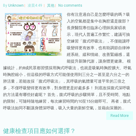
By
Unknown
凌晨4:49
其他
No comments
你有注意過自己是怎麼呼吸的嗎？吸
入的空氣都是集中在胸腔還是腹部？
長庚醫院專任臨床心理師吳家碩表
示，現代人普遍工作繁忙，建議可抽
空練習「腹式呼吸法」，不僅能讓呼
吸變得更有效率，也有助調節自律神
經系統、緩和情緒、改善緊繃感，還
能提升新陳代謝，讓身體更健康。 根
據統計，約8成民眾都習慣採用胸式呼吸法，也就是吸氣時胸腔擴大、呼氣
時胸腔縮小，但這樣的呼吸方式可能僅使用到三分之一甚至是六分之一的
肺活量，若能改採「腹式呼吸法」，其呼吸的氣體量可達平常的三倍之
多，不僅呼吸變得更有效率，對身體更是好處多多！ 到底改採腹式深呼吸
的方法還有哪些好處呢？ 首先，腹式呼吸的步驟簡單，且不受時間、地點
的限制，可隨時隨地練習，每次練習時間約10至15分鐘即可。 再者，腹式
呼吸法如同不斷讓身體深呼吸，吸入大量的新鮮空氣，並藉由深層的...
Read More
健康檢查項目應如何選擇？