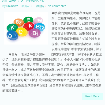
By
Unknown
凌晨4:13
維他命
No comments
40多歲的阿偉是餐廳夜班廚師，也是
第二型糖尿病患者。阿偉的工作需要
熬夜，飲食也不規律，已提早出現手
腳發麻的神經病變症狀。雖然明知道
吃宵夜會影響代謝、加重身體負擔，
可是阿偉總喜歡用這方式補充體力兼
提神。當醫師得知他的情況後，建議
以補充維他命B群替代宵夜習慣，試了
一、兩個月，他回診時告訴醫師：「自從開始補充B群，我吃宵夜的次數減
少了，沒想到精神體力都還維持得不錯耶！」 不少人可能和阿偉有相似的
習慣，每逢精神、體力不濟，吃些零嘴、點心，就感覺恢復活力。如果只
是偶一為之，或許不致於影響身體健康，若長期下來，像阿偉這樣的代謝
症候群慢性病友就要小心了。不過，為什麼阿偉補充維他命B群之後，精
神、體力會變好呢？到底什麼時候需要吃維他命？怎樣知道自己該吃什麼
呢？ 【生活型態造成營養素偏差】 過去由於對維他命及微量元素等營養素
的實證數據不...
Read More