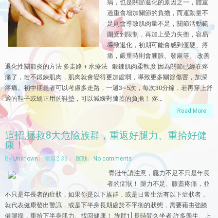
病，也是關節退化的原因之一，體重
過重會增加關節的負擔，而運動量不
足則會導致肌肉量不足，關節活動範
圍受到限制，再加上受力失衡，容易
導致退化，初期可能會感到僵硬、疼
痛，嚴重時則會腫脹、發麻等。 改善
退化性關節炎的方法 多走路＋水療法 鍛鍊肌肉柔軟度 因為關節已經在疼
痛了，若不鍛鍊肌肉，肌肉就會變得更加虛弱，導致更多關節傷害，加深
疼痛。初中期患者可以考慮多走路，一週3~5次，每次30分鐘，若再穿上舒
適的鞋子或矯正用的鞋墊，可以減緩對膝蓋的負擔！ 疼...
Read More
這招,拯救8大危險族群，重返好腿力、重拾好健
康！
By
Unknown
凌晨2:33
運動
No comments
青壯年請注意，腿力不足不只是年長
者的症狀！ 腿力不足、膝蓋疼痛，並
不只是年長者的症狀，如果你是以下族群，或是日常生活有以下症狀者，
就代表健康發出警訊，或是下半身長期處於不平衡的狀態，需要藉由強膝
健腿操，重拾下半身肌力、找回健康！ 族群1│長時間久坐者 許多學生、上