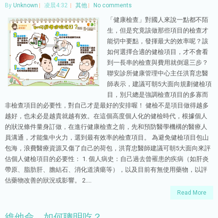
By
Unknown
凌晨4:32
其他
No comments
「健康檢查」對國人來說一點都不陌
生，但是究竟該做那些項目的檢查才
能切中要點，發揮最大的效率呢？該
如何選擇合適的健檢項目，才不會看
到一長串的檢查與費用就倒退三步？
聯安診所健康管理中心主任洪育忠醫
師表示，建議可朝5大面向規劃健檢項
目，別只總是強調檢查項目的多寡而
非檢查項目的必要性，對自己才是最好的安排喔！ 健檢不是項目做得越多
越好，也未必是越貴就越有效。在這個高度個人化的健檢時代，根據個人
的狀況條件量身訂做，在進行健康檢查之前，先和預防醫學機構的醫療人
員溝通，才能集中火力，選到最有效率的檢查項目。 為避免健檢項目包山
包海，浪費醫療資源又傷了自己的荷包，洪育忠醫師建議可朝5大面向來評
估個人健檢項目的必要性： 1. 個人病史：自己過去曾罹患的疾病（如肝炎
帶原、脂肪肝、膽結石、消化道潰瘍等），以及目前有無使用藥物，以評
估藥物改善的狀況或影響。 2....
Read More
維他命，如何聰明吃？