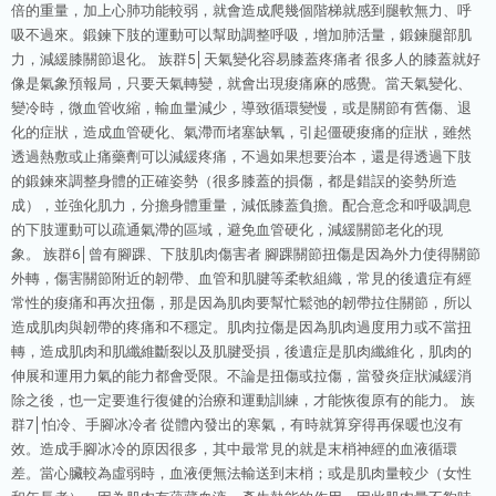
倍的重量，加上心肺功能較弱，就會造成爬幾個階梯就感到腿軟無力、呼
吸不過來。鍛鍊下肢的運動可以幫助調整呼吸，增加肺活量，鍛鍊腿部肌
力，減緩膝關節退化。 族群5│天氣變化容易膝蓋疼痛者 很多人的膝蓋就好
像是氣象預報局，只要天氣轉變，就會出現痠痛麻的感覺。當天氣變化、
變冷時，微血管收縮，輸血量減少，導致循環變慢，或是關節有舊傷、退
化的症狀，造成血管硬化、氣滯而堵塞缺氧，引起僵硬痠痛的症狀，雖然
透過熱敷或止痛藥劑可以減緩疼痛，不過如果想要治本，還是得透過下肢
的鍛鍊來調整身體的正確姿勢（很多膝蓋的損傷，都是錯誤的姿勢所造
成），並強化肌力，分擔身體重量，減低膝蓋負擔。配合意念和呼吸調息
的下肢運動可以疏通氣滯的區域，避免血管硬化，減緩關節老化的現
象。 族群6│曾有腳踝、下肢肌肉傷害者 腳踝關節扭傷是因為外力使得關節
外轉，傷害關節附近的韌帶、血管和肌腱等柔軟組織，常見的後遺症有經
常性的痠痛和再次扭傷，那是因為肌肉要幫忙鬆弛的韌帶拉住關節，所以
造成肌肉與韌帶的疼痛和不穩定。肌肉拉傷是因為肌肉過度用力或不當扭
轉，造成肌肉和肌纖維斷裂以及肌腱受損，後遺症是肌肉纖維化，肌肉的
伸展和運用力氣的能力都會受限。不論是扭傷或拉傷，當發炎症狀減緩消
除之後，也一定要進行復健的治療和運動訓練，才能恢復原有的能力。 族
群7│怕冷、手腳冰冷者 從體內發出的寒氣，有時就算穿得再保暖也沒有
效。造成手腳冰冷的原因很多，其中最常見的就是末梢神經的血液循環
差。當心臟較為虛弱時，血液便無法輸送到末梢；或是肌肉量較少（女性