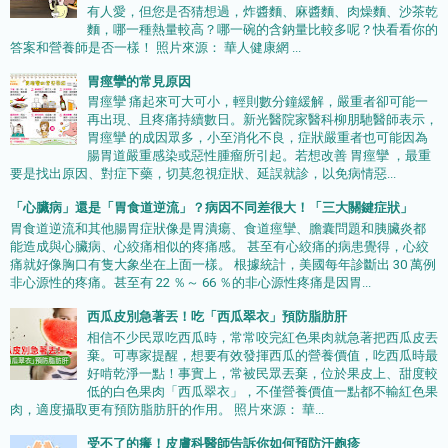
有人愛，但您是否猜想過，炸醬麵、麻醬麵、肉燥麵、沙茶乾
麵，哪一種熱量較高？哪一碗的含鈉量比較多呢？快看看你的
答案和營養師是否一樣！ 照片來源： 華人健康網 ...
胃痙攣的常見原因
胃痙攣 痛起來可大可小，輕則數分鐘緩解，嚴重者卻可能一
再出現、且疼痛持續數日。新光醫院家醫科柳朋馳醫師表示，
胃痙攣 的成因眾多，小至消化不良，症狀嚴重者也可能因為
腸胃道嚴重感染或惡性腫瘤所引起。若想改善 胃痙攣 ，最重
要是找出原因、對症下藥，切莫忽視症狀、延誤就診，以免病情惡...
「心臟病」還是「胃食道逆流」？病因不同差很大！「三大關鍵症狀」
胃食道逆流和其他腸胃症狀像是胃潰瘍、食道痙攣、膽囊問題和胰臟炎都
能造成與心臟病、心絞痛相似的疼痛感。 甚至有心絞痛的病患覺得，心絞
痛就好像胸口有隻大象坐在上面一樣。 根據統計，美國每年診斷出 30 萬例
非心源性的疼痛。甚至有 22 ％～ 66 ％的非心源性疼痛是因胃...
西瓜皮別急著丟！吃「西瓜翠衣」預防脂肪肝
相信不少民眾吃西瓜時，常常咬完紅色果肉就急著把西瓜皮丟
棄。可專家提醒，想要有效發揮西瓜的營養價值，吃西瓜時最
好啃乾淨一點！事實上，常被民眾丟棄，位於果皮上、甜度較
低的白色果肉「西瓜翠衣」，不僅營養價值一點都不輸紅色果
肉，適度攝取更有預防脂肪肝的作用。 照片來源： 華...
受不了的癢！皮膚科醫師告訴你如何預防汗皰疹