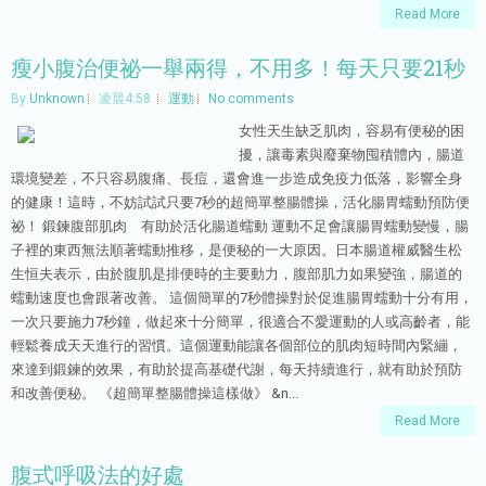
Read More
瘦小腹治便祕一舉兩得，不用多！每天只要21秒
By
Unknown
凌晨4:58
運動
No comments
女性天生缺乏肌肉，容易有便秘的困
擾，讓毒素與廢棄物囤積體內，腸道
環境變差，不只容易腹痛、長痘，還會進一步造成免疫力低落，影響全身
的健康！這時，不妨試試只要7秒的超簡單整腸體操，活化腸胃蠕動預防便
祕！ 鍛鍊腹部肌肉 有助於活化腸道蠕動 運動不足會讓腸胃蠕動變慢，腸
子裡的東西無法順著蠕動推移，是便秘的一大原因。日本腸道權威醫生松
生恒夫表示，由於腹肌是排便時的主要動力，腹部肌力如果變強，腸道的
蠕動速度也會跟著改善。 這個簡單的7秒體操對於促進腸胃蠕動十分有用，
一次只要施力7秒鐘，做起來十分簡單，很適合不愛運動的人或高齡者，能
輕鬆養成天天進行的習慣。這個運動能讓各個部位的肌肉短時間內緊繃，
來達到鍛鍊的效果，有助於提高基礎代謝，每天持續進行，就有助於預防
和改善便秘。 《超簡單整腸體操這樣做》 &n...
Read More
腹式呼吸法的好處