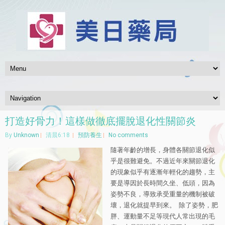
打造好骨力！這樣做徹底擺脫退化性關節炎
By
Unknown
清晨6:18
預防養生
No comments
隨著年齡的增長，身體各關節退化似
乎是很難避免。不過近年來關節退化
的現象似乎有逐漸年輕化的趨勢，主
要是導因於長時間久坐、低頭，因為
姿勢不良，導致承受重量的機制被破
壞，退化就提早到來。 除了姿勢，肥
胖、運動量不足等現代人常出現的毛