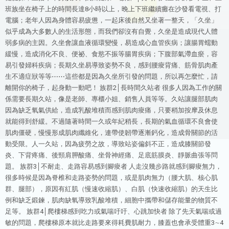
班族坐在椅子上的時間長達8小時以上，晚上下班繼續癱在沙發看電視、打
電腦；老年人因為身體容易疲憊，一起床後自然又坐著一整天，「久坐」
似乎成為大多數人的生活形態，而我們卻沒有自覺，久坐是造成現代人體
弱多病的主因。久坐會讓血液循環變慢，易造成心血管疾病；讓腸胃蠕動
緩慢，造成消化不良、便祕、食慾不振等腸胃疾病；下腹部氣滯血瘀，容
易引發婦科疾病；長期久坐易導致姿勢不良，感到腰痠背痛、筋骨肌肉產
生不適症狀等等⋯⋯這些都是因為久坐所引發的問題，所以再怎麼忙，請
離開你的椅子，起身動一動吧！ 族群2│長時間久站者 很多人因為工作的關
係需要長期久站，像是老師、專櫃小姐、銷售人員等等。久站讓腿部肌肉
因為缺乏氧氣供給，造成乳酸堆積而感到肌肉痠痛，只要稍加按摩及休息
就能得到舒緩。不過隨著時間一久或年紀稍長，長期的氣血循環不良會使
肌肉僵硬，慢慢形成肌肉纖維化，連帶使韌帶逐漸鈣化，造成骨關節的活
動受限。人一久站，因為疲勞之故，導致站姿偏斜不正，造成膝關節發
炎、下背疼痛、後頸肩胛酸痛、坐骨神經痛、足底筋膜炎、靜脈曲張等問
題。 族群3│不耐走、走路容易感到腳痠者 人走沒幾步路就感到腳痠無力，
很多時候是因為脊椎和走路姿勢的問題，或是肌肉無力（腰大肌、核心肌
群、腿部），原因有紅肌（慢速收縮肌）、白肌（快速收縮肌）的天生比
例和缺乏鍛鍊，肌肉缺氧導致乳酸堆積，細胞中攜帶和儲存能量的物質不
足等。 族群4│爬樓梯感到吃力或氣喘吁吁、心跳加快者 除了先天氣喘或過
敏的問題，爬樓梯原本就比走路要來得耗費肌耐力，膝蓋也會承受體重3∼4