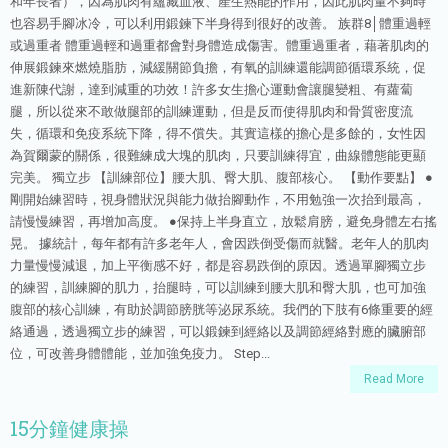
和年長者），因為肌肉有蘊藏血液、產生熱能的作用，因此肌肉量不夠時
也容易手腳冰冷，可以利用鍛鍊下半身得到很好的改善。 族群8│體重過輕
或過重者 體重過輕和過重都會對身體造成傷害。體重過重者，藉著肌肉的
伸展鍛鍊來燃燒脂肪，減緩關節負擔，有氧的訓練還能調節循環系統，促
進新陳代謝，達到減重的功效！許多女生擔心運動會讓腿變粗、有蘿蔔
腿，所以從來不敢做腿部的訓練運動，但是反而使得肌肉和骨質密度流
失，循環和免疫系統下降，得不償失。其實這樣的擔心是多餘的，女性因
為賀爾蒙的關係，很難練成大塊的肌肉，只要訓練得宜，曲線體態能更顯
完美。 獨立步 【訓練部位】腰大肌、臀大肌、腹部核心。 【動作要點】 ●
剛開始練習時，視身體狀況與能力做抬腳動作，不用勉強一次抬到最高，
請慢慢練習，再增加高度。 ●保持上半身直立，放鬆肩膀，避免身體左右搖
晃。 據統計，每年都有許多老年人，會因跌倒受傷而就醫。老年人的肌肉
力量慢慢減退，加上平衡感不好，都是容易跌倒的原因。透過單腳獨立步
的練習，訓練腳的肌力，抬腿時，可以訓練到腰大肌和臀大肌，也可加強
腹部的核心訓練，有助於調節膀胱等泌尿系統。我們的下肢有6條重要的經
絡通過，透過獨立步的練習，可以鍛鍊到經絡以及調節經絡對應的臟腑部
位，可改善身體體能，並加強免疫力。 Step...
Read More
15分鐘健康操