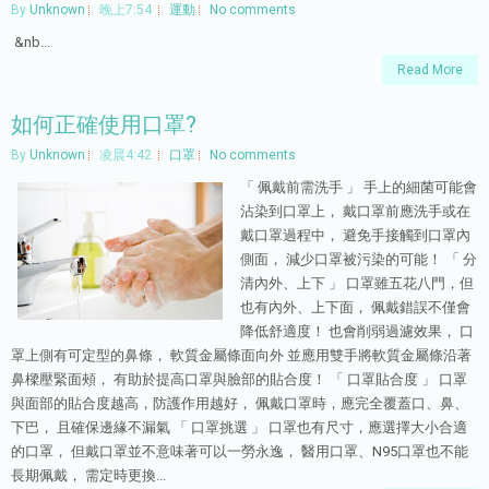
By
Unknown
晚上7:54
運動
No comments
&nb...
Read More
如何正確使用口罩?
By
Unknown
凌晨4:42
口罩
No comments
「 佩戴前需洗手 」 手上的細菌可能會
沾染到口罩上， 戴口罩前應洗手或在
戴口罩過程中， 避免手接觸到口罩內
側面， 減少口罩被污染的可能！ 「 分
清內外、上下 」 口罩雖五花八門，但
也有內外、上下面， 佩戴錯誤不僅會
降低舒適度！ 也會削弱過濾效果， 口
罩上側有可定型的鼻條， 軟質金屬條面向外 並應用雙手將軟質金屬條沿著
鼻樑壓緊面頰， 有助於提高口罩與臉部的貼合度！ 「 口罩貼合度 」 口罩
與面部的貼合度越高，防護作用越好， 佩戴口罩時，應完全覆蓋口、鼻、
下巴， 且確保邊緣不漏氣 「 口罩挑選 」 口罩也有尺寸，應選擇大小合適
的口罩， 但戴口罩並不意味著可以一勞永逸， 醫用口罩、N95口罩也不能
長期佩戴， 需定時更換...