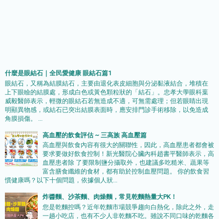
什麼是眼結石｜全民愛健康 眼結石篇1
眼結石，又稱為結膜結石，主要由退化表皮細胞與分泌黏液結合，堆積在
上下眼瞼的結膜處，形成白色或黃色顆粒狀的「結石」。忠孝大學眼科葉
威毅醫師表示，輕微的眼結石若無造成不適，可無需處理；但若眼睛出現
明顯異物感，或結石已突出結膜表面時，應安排門診手術移除，以免造成
角膜損傷。 ...
高血壓的飲食評估 ~ 三高族 高血壓篇
高血壓與飲食內容有很大的關聯性，因此，高血壓患者都會被
要求要做好飲食控制！新光醫院心臟內科趙書平醫師表示，高
血壓患者除 了要限制鹽分攝取外，也建議多吃糙米、蔬果等
富含膳食纖維的食材，都有助於控制血壓問題。 你的飲食習
慣健康嗎？以下十個問題，依據個人狀...
炸醬麵、沙茶麵、肉燥麵，常見乾麵熱量大PK！
您是乾麵控嗎？近年乾麵市場競爭趨向白熱化，除此之外，走
一趟小吃店，也有不少人非乾麵不吃。雖說不同口味的乾麵各