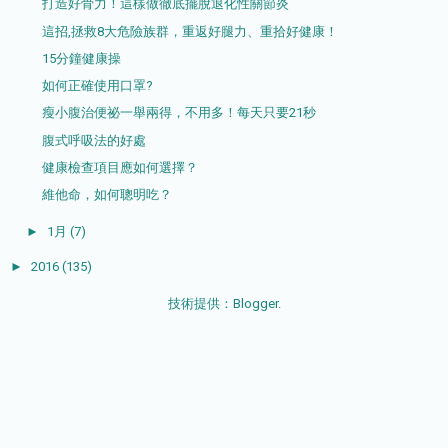
打造好骨力！這樣做徹底擺脫退化性關節炎
這招,拯救8大危險族群，重返好腿力、重拾好健康！
15分鐘健康操
如何正確使用口罩?
瘦小腹治便祕一舉兩得，不用多！每天只要21秒
腹式呼吸法的好處
健康檢查項目應如何選擇？
維他命，如何聰明吃？
►
1月
(7)
►
2016
(135)
技術提供：
Blogger
.