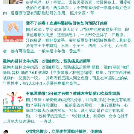
好啃乾淨一點！事實上，常被民眾丟棄，位於果皮上、甜度較
低的白色果肉「西瓜翠衣」，不僅營養價值一點都不輸紅色果
肉，適度攝取更有預防脂肪肝的作用。 照片來源： 華...
受不了的癢！皮膚科醫師告訴你如何預防汗皰疹
圖片來源：早安 健康 夏天到了，門診中也愈來愈多手掌、腳
掌起癢疹的病患，這些病患中，一大部分是得了「汗皰疹」。
汗皰疹是一種好發於手、腳的反覆發作性濕疹性疾病，且好發
於青年至中年時期。不過，小至三、四歲，大至七、八十歲
者，都有可能發生。一般年過中年後，發生率...
雞胸肉普林比牛肉高！2招健康吃，預防痛風超簡單
雞胸肉普林比牛肉高！2招健康吃，預防痛風超簡單 標籤： 雞肉 關節 海鮮
痛風 普林 尿酸 7.6 K 收藏2 【早安健康／林明慧編譯】痛風，自古在西洋就
被稱作「惡魔的一咬」，其疼痛程度讓人聞之色變，而且在30歲以上的成
年男性中，每3人就有1人是罹患痛風的高危...
有氧運動做15分鐘才有效？教練左右抬腿30次就能燃脂
圖片來源：早安健康(純資訊分享，非商業用途) 什麼是有氧運
動？關於有氧運動，一般的定義有兩種： 1.進行運動時，心
率達到最大心率的70％－75％，就可認定是在進行有氧運
動。 2.較科學的定義是：15分鐘以上、有節奏、會令心跳率
上升的大肌肉運動。 一直以...
6招救急撇步，立即改善運動時抽筋、側腹痛