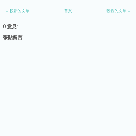
← 較新的文章
首頁
較舊的文章 →
0 意見:
張貼留言