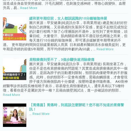
澡造成全身血管突然收縮、汗毛孔關閉，也刺激交感神經，導致心跳變快、血壓
升高，易…
Read More
緩和更年期症狀，女人都該認識的10分鐘瑜珈伸展
圖片來源：早安健康(純資訊分享，非商業用途) 總是無法好好控
制自己的脾氣，又容易感到失落與不安感，更提不起勁完成預定
的計畫行程嗎？除了心理層面的不適外，女性到了更年期後，頭
暈目眩、大量發汗、肌肉關節疼痛等不適症狀也將隨之而來，但
每天進行10分鐘的瑜珈伸展，即可逐步緩解更年期帶來的不
適。 更年期的時間與症狀緩重都因人而異 日本婦產科醫師清水奈穗美提到，更
年期是停經的前後5年期間，而平均停經的年齡約為50歲，…
Read More
肩頸痠痛到受不了，3個步驟快速消除痠痛
圖片來源：早安健康(純資訊分享，非商業用途) 長期坐著工作，
你是不是也有肩膀痠痛的問題呢？其實造成肩膀痠痛的其中一個
原因，是因為脖子的活動遭到限制，頸部肌肉僵硬帶來的不舒服
感。此時，你的頸部不一定會有感覺，需藉由觸摸後，才會發現
脖子後方與兩側肌肉十分僵硬，按壓時還會伴隨疼痛。 AKI骨神
經醫學診所副院長檜垣曉子表示，容易發生肩頸僵硬的人，通常具有以下5種特
徵，看看你是不是屬於其中一種？且藉由牆壁測試法，進一步確認你的頸部…
Read More
【胃痛篇】胃痛時，到底該怎麼辦呢？您不能不知道的胃痛警
訊！
…
Read More