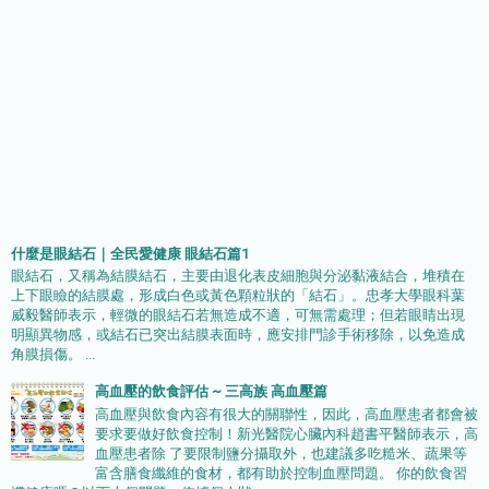
什麼是眼結石｜全民愛健康 眼結石篇1
眼結石，又稱為結膜結石，主要由退化表皮細胞與分泌黏液結合，堆積在
上下眼瞼的結膜處，形成白色或黃色顆粒狀的「結石」。忠孝大學眼科葉
威毅醫師表示，輕微的眼結石若無造成不適，可無需處理；但若眼睛出現
明顯異物感，或結石已突出結膜表面時，應安排門診手術移除，以免造成
角膜損傷。 ...
高血壓的飲食評估 ~ 三高族 高血壓篇
高血壓與飲食內容有很大的關聯性，因此，高血壓患者都會被
要求要做好飲食控制！新光醫院心臟內科趙書平醫師表示，高
血壓患者除 了要限制鹽分攝取外，也建議多吃糙米、蔬果等
富含膳食纖維的食材，都有助於控制血壓問題。 你的飲食習