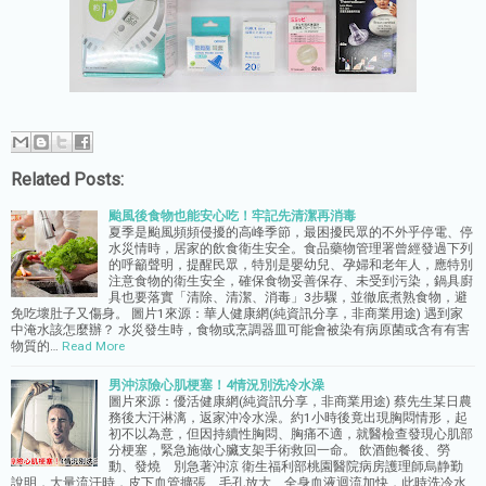
Related Posts:
颱風後食物也能安心吃！牢記先清潔再消毒
夏季是颱風頻頻侵擾的高峰季節，最困擾民眾的不外乎停電、停
水災情時，居家的飲食衛生安全。食品藥物管理署曾經發過下列
的呼籲聲明，提醒民眾，特別是嬰幼兒、孕婦和老年人，應特別
注意食物的衛生安全，確保食物妥善保存、未受到污染，鍋具廚
具也要落實「清除、清潔、消毒」3步驟，並徹底煮熟食物，避
免吃壞肚子又傷身。 圖片1來源：華人健康網(純資訊分享，非商業用途) 遇到家
中淹水該怎麼辦？ 水災發生時，食物或烹調器皿可能會被染有病原菌或含有有害
物質的…
Read More
男沖涼險心肌梗塞！4情況別洗冷水澡
圖片來源：優活健康網(純資訊分享，非商業用途) 蔡先生某日農
務後大汗淋漓，返家沖冷水澡。約1小時後竟出現胸悶情形，起
初不以為意，但因持續性胸悶、胸痛不適，就醫檢查發現心肌部
分梗塞，緊急施做心臟支架手術救回一命。 飲酒飽餐後、勞
動、發燒 別急著沖涼 衛生福利部桃園醫院病房護理師烏静勤
說明，大量流汗時，皮下血管擴張、毛孔放大、全身血液迴流加快，此時洗冷水