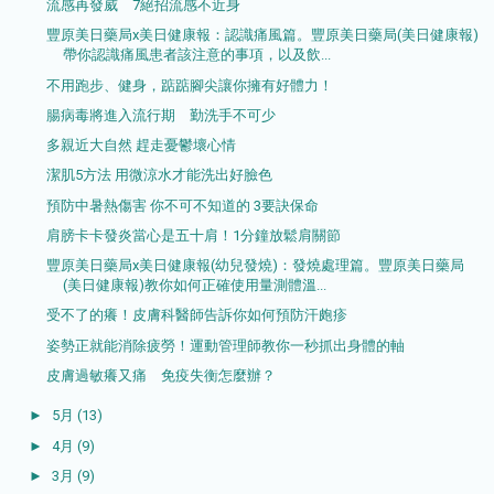
流感再發威 7絕招流感不近身
豐原美日藥局x美日健康報：認識痛風篇。豐原美日藥局(美日健康報)
帶你認識痛風患者該注意的事項，以及飲...
不用跑步、健身，踮踮腳尖讓你擁有好體力！
腸病毒將進入流行期 勤洗手不可少
多親近大自然 趕走憂鬱壞心情
潔肌5方法 用微涼水才能洗出好臉色
預防中暑熱傷害 你不可不知道的 3要訣保命
肩膀卡卡發炎當心是五十肩！1分鐘放鬆肩關節
豐原美日藥局x美日健康報(幼兒發燒)：發燒處理篇。豐原美日藥局
(美日健康報)教你如何正確使用量測體溫...
受不了的癢！皮膚科醫師告訴你如何預防汗皰疹
姿勢正就能消除疲勞！運動管理師教你一秒抓出身體的軸
皮膚過敏癢又痛 免疫失衡怎麼辦？
►
5月
(13)
►
4月
(9)
►
3月
(9)