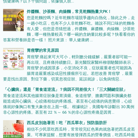
慣健康嗎？以下十個問題，依據個人狀...
炸醬麵、沙茶麵、肉燥麵，常見乾麵熱量大PK！
您是乾麵控嗎？近年乾麵市場競爭趨向白熱化，除此之外，走
一趟小吃店，也有不少人非乾麵不吃。雖說不同口味的乾麵各
有人愛，但您是否猜想過，炸醬麵、麻醬麵、肉燥麵、沙茶乾
麵，哪一種熱量較高？哪一碗的含鈉量比較多呢？快看看你的
答案和營養師是否一樣！ 照片來源： 華人健康網 ...
胃痙攣的常見原因
胃痙攣 痛起來可大可小，輕則數分鐘緩解，嚴重者卻可能一
再出現、且疼痛持續數日。新光醫院家醫科柳朋馳醫師表示，
胃痙攣 的成因眾多，小至消化不良，症狀嚴重者也可能因為
腸胃道嚴重感染或惡性腫瘤所引起。若想改善 胃痙攣 ，最重
要是找出原因、對症下藥，切莫忽視症狀、延誤就診，以免病情惡...
「心臟病」還是「胃食道逆流」？病因不同差很大！「三大關鍵症狀」
胃食道逆流和其他腸胃症狀像是胃潰瘍、食道痙攣、膽囊問題和胰臟炎都
能造成與心臟病、心絞痛相似的疼痛感。 甚至有心絞痛的病患覺得，心絞
痛就好像胸口有隻大象坐在上面一樣。 根據統計，美國每年診斷出 30 萬例
非心源性的疼痛。甚至有 22 ％～ 66 ％的非心源性疼痛是因胃...
西瓜皮別急著丟！吃「西瓜翠衣」預防脂肪肝
相信不少民眾吃西瓜時，常常咬完紅色果肉就急著把西瓜皮丟
棄。可專家提醒，想要有效發揮西瓜的營養價值，吃西瓜時最