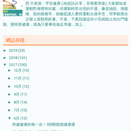
照 片來源：早安健康 ( 純資訊分享，非商業用途) 大家都知道
運動對身體有好處，但運動時常出現的不適，像是抽筋、側腹
痛、肌肉痠痛等，卻總是讓人覺得運動太過辛苦，而寧願窩在
沙發上當顆馬鈴薯。不過，千萬別讓這些小毛病阻止你出門慢
跑、變得更健康，因為只要事前做足準備，加上...
網誌存檔
►
2019
(29)
►
2018
(141)
▼
2017
(130)
►
12月
(13)
►
11月
(11)
►
10月
(12)
►
9月
(11)
►
8月
(14)
►
7月
(10)
▼
6月
(13)
跨越健康的每一步！5招輕鬆跑健康瘦