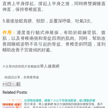
直將上半身撐起。撐起上半身之後，同時將雙腳膝蓋
伸直，保持脊椎挺直。
5.最後放鬆肩膀、頸部，反覆深呼吸、吐氣3次。
作用：
適度進行貓式伸展操，有助於鍛鍊背肌、腹
肌，以及脊椎兩側和骨盆四周的肌肉。同時，幫助改
善因睡眠姿勢不良引起的骨盆、脊椎歪斜問題，達到
輔助改善子宮後傾的好處。
健康網
華人
※文章內容與照片皆截錄至
純資訊分享，非商業用途
Related Posts:
生理期老腰痠、經痛？小心子宮後傾惹禍，做2運動舒緩
照片來源：華人健康網 每次大姨媽報到都讓你腰痠背痛、痛不
欲生，恨不得在床上打滾？小心可能是子宮後傾惹禍！中醫師建