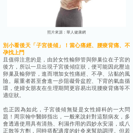
照片來源：
華人
健康網
別小看後天「子宮後傾」！當心痛經、腰痠背痛、不
孕找上門
且值得注意的是，由於女性輸卵管與卵巢位在子宮的
後方，所以一旦出現子宮後傾症狀，便可能因此壓迫
卵巢及輸卵管，進而增加女性痛經、不孕、沾黏的風
險。嚴重者甚至會進一步阻礙骨盆腔、下背的氣血循
環，使婦女朋友在生理期間更容易出現腰痠背痛等不
適症狀。
也正因為如此，子宮後傾無疑是女性婦科的一大問
題！周宗翰中醫師指出，一般來說針對這類病友，多
會透過使用具有清熱、利濕作用的四妙永安湯，或八
正散等方劑，同時搭配適度的針灸來幫助調理。但若