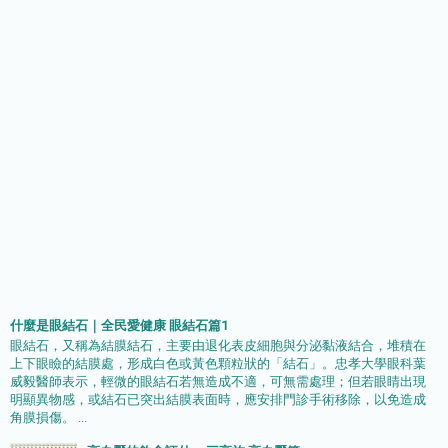
什麼是眼結石｜全民愛健康 眼結石篇1
眼結石，又稱為結膜結石，主要由退化表皮細胞與分泌黏液結合，堆積在
上下眼瞼的結膜處，形成白色或黃色顆粒狀的「結石」。忠孝大學眼科葉
威毅醫師表示，輕微的眼結石若無造成不適，可無需處理；但若眼睛出現
明顯異物感，或結石已突出結膜表面時，應安排門診手術移除，以免造成
角膜損傷。 ...