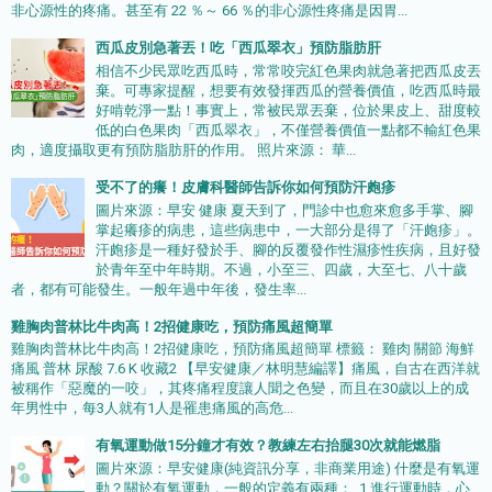
非心源性的疼痛。甚至有 22 ％～ 66 ％的非心源性疼痛是因胃...
西瓜皮別急著丟！吃「西瓜翠衣」預防脂肪肝
相信不少民眾吃西瓜時，常常咬完紅色果肉就急著把西瓜皮丟
棄。可專家提醒，想要有效發揮西瓜的營養價值，吃西瓜時最
好啃乾淨一點！事實上，常被民眾丟棄，位於果皮上、甜度較
低的白色果肉「西瓜翠衣」，不僅營養價值一點都不輸紅色果
肉，適度攝取更有預防脂肪肝的作用。 照片來源： 華...
受不了的癢！皮膚科醫師告訴你如何預防汗皰疹
圖片來源：早安 健康 夏天到了，門診中也愈來愈多手掌、腳
掌起癢疹的病患，這些病患中，一大部分是得了「汗皰疹」。
汗皰疹是一種好發於手、腳的反覆發作性濕疹性疾病，且好發
於青年至中年時期。不過，小至三、四歲，大至七、八十歲
者，都有可能發生。一般年過中年後，發生率...
雞胸肉普林比牛肉高！2招健康吃，預防痛風超簡單
雞胸肉普林比牛肉高！2招健康吃，預防痛風超簡單 標籤： 雞肉 關節 海鮮
痛風 普林 尿酸 7.6 K 收藏2 【早安健康／林明慧編譯】痛風，自古在西洋就
被稱作「惡魔的一咬」，其疼痛程度讓人聞之色變，而且在30歲以上的成
年男性中，每3人就有1人是罹患痛風的高危...
有氧運動做15分鐘才有效？教練左右抬腿30次就能燃脂
圖片來源：早安健康(純資訊分享，非商業用途) 什麼是有氧運
動？關於有氧運動，一般的定義有兩種： 1.進行運動時，心