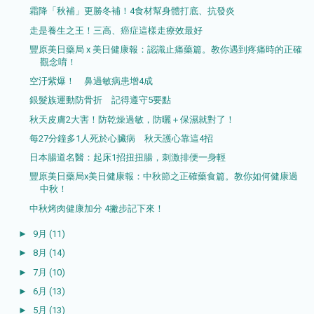
霜降「秋補」更勝冬補！4食材幫身體打底、抗發炎
走是養生之王！三高、癌症這樣走療效最好
豐原美日藥局 x 美日健康報：認識止痛藥篇。教你遇到疼痛時的正確
觀念唷！
空汙紫爆！ 鼻過敏病患增4成
銀髮族運動防骨折 記得遵守5要點
秋天皮膚2大害！防乾燥過敏，防曬＋保濕就對了！
每27分鐘多1人死於心臟病 秋天護心靠這4招
日本腸道名醫：起床1招扭扭腸，刺激排便一身輕
豐原美日藥局x美日健康報：中秋節之正確藥食篇。教你如何健康過
中秋！
中秋烤肉健康加分 4撇步記下來！
►
9月
(11)
►
8月
(14)
►
7月
(10)
►
6月
(13)
►
5月
(13)