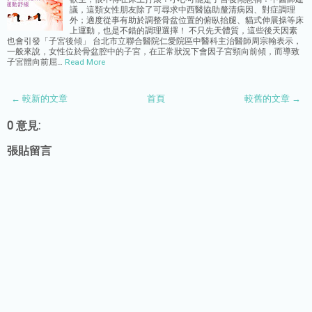
議，這類女性朋友除了可尋求中西醫協助釐清病因、對症調理
外；適度從事有助於調整骨盆位置的俯臥抬腿、貓式伸展操等床
上運動，也是不錯的調理選擇！ 不只先天體質，這些後天因素
也會引發「子宮後傾」 台北市立聯合醫院仁愛院區中醫科主治醫師周宗翰表示，
一般來說，女性位於骨盆腔中的子宮，在正常狀況下會因子宮頸向前傾，而導致
子宮體向前屈…
Read More
← 較新的文章
首頁
較舊的文章 →
0 意見:
張貼留言