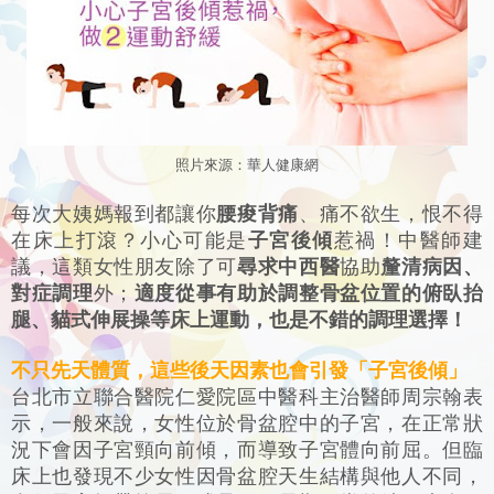
照片來源：
華人
健康網
每次大姨媽報到都讓你
腰痠背痛
、痛不欲生，恨不得
在床上打滾？小心可能是
子宮後傾
惹禍！中醫師建
議，這類女性朋友除了可
尋求中西醫
協助
釐清病因、
對症調理
外；
適度從事有助於調整骨盆位置的俯臥抬
腿、貓式伸展操等床上運動，也是不錯的調理選擇！
不只先天體質，這些後天因素也會引發「子宮後傾」
台北市立聯合醫院仁愛院區中醫科主治醫師周宗翰表
示，一般來說，女性位於骨盆腔中的子宮，在正常狀
況下會因子宮頸向前傾，而導致子宮體向前屈。但臨
床上也發現不少女性因骨盆腔天生結構與他人不同，