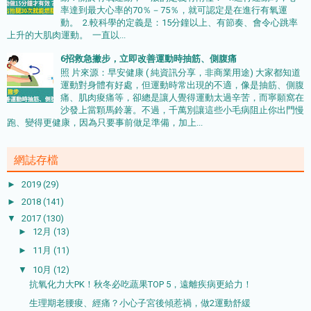
率達到最大心率的70％－75％，就可認定是在進行有氧運
動。 2.較科學的定義是：15分鐘以上、有節奏、會令心跳率
上升的大肌肉運動。 一直以...
6招救急撇步，立即改善運動時抽筋、側腹痛
照 片來源：早安健康 ( 純資訊分享，非商業用途) 大家都知道
運動對身體有好處，但運動時常出現的不適，像是抽筋、側腹
痛、肌肉痠痛等，卻總是讓人覺得運動太過辛苦，而寧願窩在
沙發上當顆馬鈴薯。不過，千萬別讓這些小毛病阻止你出門慢
跑、變得更健康，因為只要事前做足準備，加上...
網誌存檔
►
2019
(29)
►
2018
(141)
▼
2017
(130)
►
12月
(13)
►
11月
(11)
▼
10月
(12)
抗氧化力大PK！秋冬必吃蔬果TOP 5，遠離疾病更給力！
生理期老腰痠、經痛？小心子宮後傾惹禍，做2運動舒緩