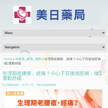
Home
»
伸展操
,
經痛
,
運動
» 生理期老腰痠、經痛？小心子宮後傾惹禍，
做2運動舒緩
生理期老腰痠、經痛？小心子宮後傾惹禍，做2
運動舒緩
By
Unknown
凌晨2:50
No comments