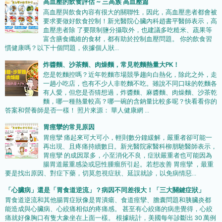
高血壓的飲食評估 ~ 三高族 高血壓篇
高血壓與飲食內容有很大的關聯性，因此，高血壓患者都會被
要求要做好飲食控制！新光醫院心臟內科趙書平醫師表示，高
血壓患者除 了要限制鹽分攝取外，也建議多吃糙米、蔬果等
富含膳食纖維的食材，都有助於控制血壓問題。 你的飲食習
慣健康嗎？以下十個問題，依據個人狀...
炸醬麵、沙茶麵、肉燥麵，常見乾麵熱量大PK！
您是乾麵控嗎？近年乾麵市場競爭趨向白熱化，除此之外，走
一趟小吃店，也有不少人非乾麵不吃。雖說不同口味的乾麵各
有人愛，但您是否猜想過，炸醬麵、麻醬麵、肉燥麵、沙茶乾
麵，哪一種熱量較高？哪一碗的含鈉量比較多呢？快看看你的
答案和營養師是否一樣！ 照片來源： 華人健康網 ...
胃痙攣的常見原因
胃痙攣 痛起來可大可小，輕則數分鐘緩解，嚴重者卻可能一
再出現、且疼痛持續數日。新光醫院家醫科柳朋馳醫師表示，
胃痙攣 的成因眾多，小至消化不良，症狀嚴重者也可能因為
腸胃道嚴重感染或惡性腫瘤所引起。若想改善 胃痙攣 ，最重
要是找出原因、對症下藥，切莫忽視症狀、延誤就診，以免病情惡...
「心臟病」還是「胃食道逆流」？病因不同差很大！「三大關鍵症狀」
胃食道逆流和其他腸胃症狀像是胃潰瘍、食道痙攣、膽囊問題和胰臟炎都
能造成與心臟病、心絞痛相似的疼痛感。 甚至有心絞痛的病患覺得，心絞
痛就好像胸口有隻大象坐在上面一樣。 根據統計，美國每年診斷出 30 萬例