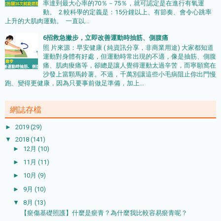
率達到最大心率的70％－75％，就可認定是在進行有氧運
動。 2.較科學的定義是：15分鐘以上、有節奏、會令心跳率
上升的大肌肉運動。 一直以...
6招救急撇步，立即改善運動時抽筋、側腹痛
照 片來源：早安健康 ( 純資訊分享，非商業用途) 大家都知道
運動對身體有好處，但運動時常出現的不適，像是抽筋、側腹
痛、肌肉痠痛等，卻總是讓人覺得運動太過辛苦，而寧願窩在
沙發上當顆馬鈴薯。不過，千萬別讓這些小毛病阻止你出門慢
跑、變得更健康，因為只要事前做足準備，加上...
網誌存檔
►
2019
(29)
▼
2018
(141)
►
12月
(10)
►
11月
(11)
►
10月
(9)
►
9月
(10)
▼
8月
(13)
【瘀傷基礎照護】什麼是瘀青？為什麼我比較容易瘀青呢？