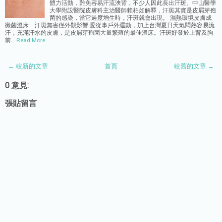
體力活動，難免容易汗流浹背，不少人因此長出汗斑。中山醫學
大學附設醫院皮膚科主治醫師賴柏如解釋，汗斑其實是皮屑芽孢
菌的感染，當它過度增生時，汗斑就會出現。 濕熱環境皮膚成
黴菌溫床 汗斑無害僅外觀影響 愛從事戶外運動，加上台灣夏日天氣悶熱容易流
汗，充滿汗水的皮膚，是皮屑芽孢菌大量繁殖的最佳溫床。汗斑好發於上背及胸
前…
Read More
← 較新的文章
首頁
較舊的文章 →
0 意見:
張貼留言