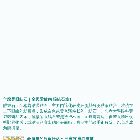
什麼是眼結石｜全民愛健康 眼結石篇1
眼結石，又稱為結膜結石，主要由退化表皮細胞與分泌黏液結合，堆積在
上下眼瞼的結膜處，形成白色或黃色顆粒狀的「結石」。忠孝大學眼科葉
威毅醫師表示，輕微的眼結石若無造成不適，可無需處理；但若眼睛出現
明顯異物感，或結石已突出結膜表面時，應安排門診手術移除，以免造成
角膜損傷。 ...
高血壓的飲食評估 ~ 三高族 高血壓篇