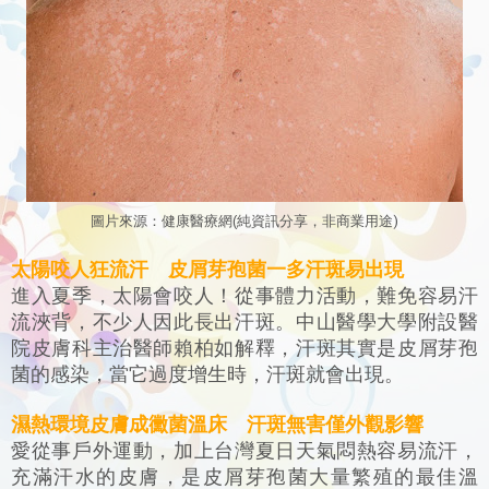
圖
片來源：健康醫療網
(
純資訊分享，非商業用途)
太陽咬人狂流汗 皮屑芽孢菌一多汗斑易出現
進入夏季，太陽會咬人！從事體力活動，難免容易汗
流浹背，不少人因此長出汗斑。中山醫學大學附設醫
院皮膚科主治醫師賴柏如解釋，汗斑其實是皮屑芽孢
菌的感染，當它過度增生時，汗斑就會出現。
濕熱環境皮膚成黴菌溫床 汗斑無害僅外觀影響
愛從事戶外運動，加上台灣夏日天氣悶熱容易流汗，
充滿汗水的皮膚，是皮屑芽孢菌大量繁殖的最佳溫