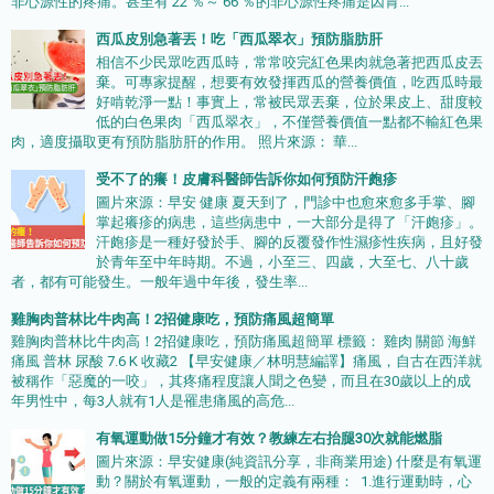
非心源性的疼痛。甚至有 22 ％～ 66 ％的非心源性疼痛是因胃...
西瓜皮別急著丟！吃「西瓜翠衣」預防脂肪肝
相信不少民眾吃西瓜時，常常咬完紅色果肉就急著把西瓜皮丟
棄。可專家提醒，想要有效發揮西瓜的營養價值，吃西瓜時最
好啃乾淨一點！事實上，常被民眾丟棄，位於果皮上、甜度較
低的白色果肉「西瓜翠衣」，不僅營養價值一點都不輸紅色果
肉，適度攝取更有預防脂肪肝的作用。 照片來源： 華...
受不了的癢！皮膚科醫師告訴你如何預防汗皰疹
圖片來源：早安 健康 夏天到了，門診中也愈來愈多手掌、腳
掌起癢疹的病患，這些病患中，一大部分是得了「汗皰疹」。
汗皰疹是一種好發於手、腳的反覆發作性濕疹性疾病，且好發
於青年至中年時期。不過，小至三、四歲，大至七、八十歲
者，都有可能發生。一般年過中年後，發生率...
雞胸肉普林比牛肉高！2招健康吃，預防痛風超簡單
雞胸肉普林比牛肉高！2招健康吃，預防痛風超簡單 標籤： 雞肉 關節 海鮮
痛風 普林 尿酸 7.6 K 收藏2 【早安健康／林明慧編譯】痛風，自古在西洋就
被稱作「惡魔的一咬」，其疼痛程度讓人聞之色變，而且在30歲以上的成
年男性中，每3人就有1人是罹患痛風的高危...
有氧運動做15分鐘才有效？教練左右抬腿30次就能燃脂
圖片來源：早安健康(純資訊分享，非商業用途) 什麼是有氧運
動？關於有氧運動，一般的定義有兩種： 1.進行運動時，心