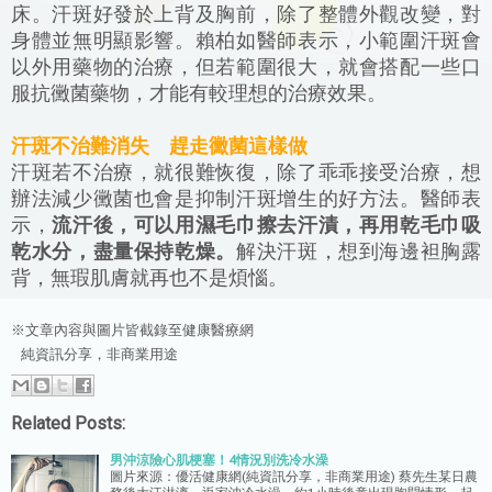
床。汗斑好發於上背及胸前，除了整體外觀改變，對
身體並無明顯影響。賴柏如醫師表示，小範圍汗斑會
以外用藥物的治療，但若範圍很大，就會搭配一些口
服抗黴菌藥物，才能有較理想的治療效果。
汗斑不治難消失 趕走黴菌這樣做
汗斑若不治療，就很難恢復，除了乖乖接受治療，想
辦法減少黴菌也會是抑制汗斑增生的好方法。醫師表
示，
流汗後，可以用濕毛巾擦去汗漬，再用乾毛巾吸
乾水分，盡量保持乾燥。
解決汗斑，想到海邊袒胸露
背，無瑕肌膚就再也不是煩惱。
※文章內容與圖片皆截錄至
健康醫療網
純資訊分享，非商業用途
Related Posts:
男沖涼險心肌梗塞！4情況別洗冷水澡
圖片來源：優活健康網(純資訊分享，非商業用途) 蔡先生某日農