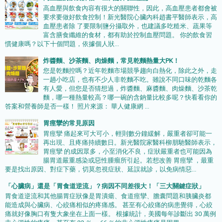
高血壓與飲食內容有很大的關聯性，因此，高血壓患者都會被
要求要做好飲食控制！新光醫院心臟內科趙書平醫師表示，高
血壓患者除 了要限制鹽分攝取外，也建議多吃糙米、蔬果等
富含膳食纖維的食材，都有助於控制血壓問題。 你的飲食習
慣健康嗎？以下十個問題，依據個人狀...
炸醬麵、沙茶麵、肉燥麵，常見乾麵熱量大PK！
您是乾麵控嗎？近年乾麵市場競爭趨向白熱化，除此之外，走
一趟小吃店，也有不少人非乾麵不吃。雖說不同口味的乾麵各
有人愛，但您是否猜想過，炸醬麵、麻醬麵、肉燥麵、沙茶乾
麵，哪一種熱量較高？哪一碗的含鈉量比較多呢？快看看你的
答案和營養師是否一樣！ 照片來源： 華人健康網 ...
胃痙攣的常見原因
胃痙攣 痛起來可大可小，輕則數分鐘緩解，嚴重者卻可能一
再出現、且疼痛持續數日。新光醫院家醫科柳朋馳醫師表示，
胃痙攣 的成因眾多，小至消化不良，症狀嚴重者也可能因為
腸胃道嚴重感染或惡性腫瘤所引起。若想改善 胃痙攣 ，最重
要是找出原因、對症下藥，切莫忽視症狀、延誤就診，以免病情惡...
「心臟病」還是「胃食道逆流」？病因不同差很大！「三大關鍵症狀」
胃食道逆流和其他腸胃症狀像是胃潰瘍、食道痙攣、膽囊問題和胰臟炎都
能造成與心臟病、心絞痛相似的疼痛感。 甚至有心絞痛的病患覺得，心絞
痛就好像胸口有隻大象坐在上面一樣。 根據統計，美國每年診斷出 30 萬例