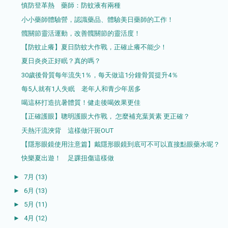
慎防登革熱 藥師：防蚊液有兩種
小小藥師體驗營，認識藥品、體驗美日藥師的工作！
髖關節靈活運動，改善髖關節的靈活度！
【防蚊止癢】夏日防蚊大作戰，正確止癢不能少！
夏日炎炎正好眠？真的嗎？
30歲後骨質每年流失1％，每天做這1分鐘骨質提升4％
每5人就有1人失眠 老年人和青少年居多
喝這杯打造抗暑體質！健走後喝效果更佳
【正確護眼】聰明護眼大作戰， 怎麼補充葉黃素 更正確？
天熱汗流浹背 這樣做汗斑OUT
【隱形眼鏡使用注意篇】戴隱形眼鏡到底可不可以直接點眼藥水呢？
快樂夏出遊！ 足踝扭傷這樣做
►
7月
(13)
►
6月
(13)
►
5月
(11)
►
4月
(12)