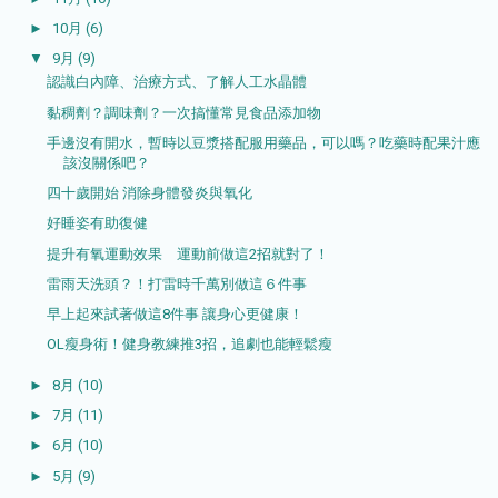
►
10月
(6)
▼
9月
(9)
認識白內障、治療方式、了解人工水晶體
黏稠劑？調味劑？一次搞懂常見食品添加物
手邊沒有開水，暫時以豆漿搭配服用藥品，可以嗎？吃藥時配果汁應
該沒關係吧？
四十歲開始 消除身體發炎與氧化
好睡姿有助復健
提升有氧運動效果 運動前做這2招就對了！
雷雨天洗頭？！打雷時千萬別做這６件事
早上起來試著做這8件事 讓身心更健康！
OL瘦身術！健身教練推3招，追劇也能輕鬆瘦
►
8月
(10)
►
7月
(11)
►
6月
(10)
►
5月
(9)