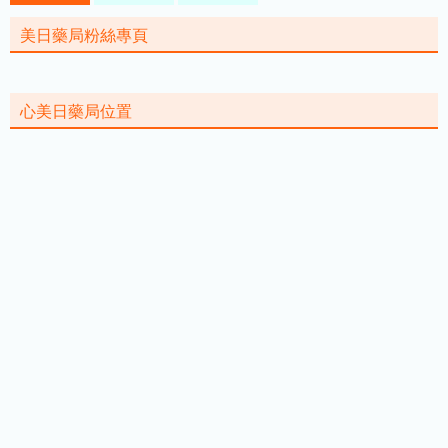
美日藥局粉絲專頁
心美日藥局位置