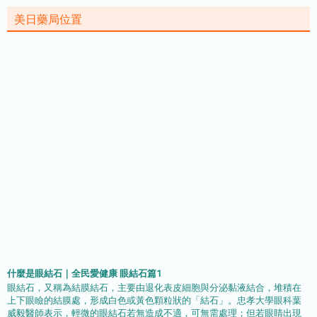
美日藥局位置
什麼是眼結石｜全民愛健康 眼結石篇1
眼結石，又稱為結膜結石，主要由退化表皮細胞與分泌黏液結合，堆積在
上下眼瞼的結膜處，形成白色或黃色顆粒狀的「結石」。忠孝大學眼科葉
威毅醫師表示，輕微的眼結石若無造成不適，可無需處理；但若眼睛出現