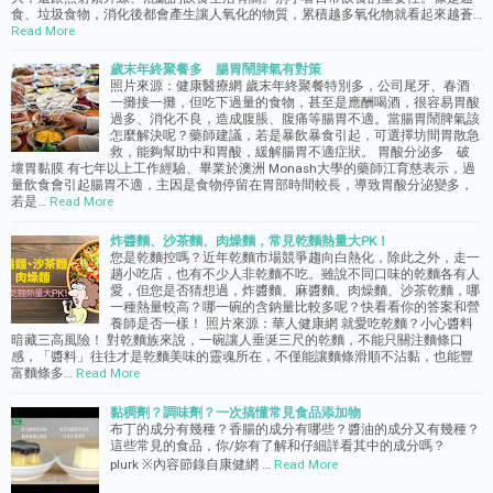
食、垃圾食物，消化後都會產生讓人氧化的物質，累積越多氧化物就看起來越蒼…
Read More
歲末年終聚餐多 腸胃鬧脾氣有對策
照片來源：健康醫療網 歲末年終聚餐特別多，公司尾牙、春酒
一攤接一攤，但吃下過量的食物，甚至是應酬喝酒，很容易胃酸
過多、消化不良，造成腹脹、腹痛等腸胃不適。當腸胃鬧脾氣該
怎麼解決呢？藥師建議，若是暴飲暴食引起，可選擇坊間胃散急
救，能夠幫助中和胃酸，緩解腸胃不適症狀。 胃酸分泌多 破
壞胃黏膜 有七年以上工作經驗、畢業於澳洲 Monash大學的藥師江育慈表示，過
量飲食會引起腸胃不適，主因是食物停留在胃部時間較長，導致胃酸分泌變多，
若是…
Read More
炸醬麵、沙茶麵、肉燥麵，常見乾麵熱量大PK！
您是乾麵控嗎？近年乾麵市場競爭趨向白熱化，除此之外，走一
趟小吃店，也有不少人非乾麵不吃。雖說不同口味的乾麵各有人
愛，但您是否猜想過，炸醬麵、麻醬麵、肉燥麵、沙茶乾麵，哪
一種熱量較高？哪一碗的含鈉量比較多呢？快看看你的答案和營
養師是否一樣！ 照片來源：華人健康網 就愛吃乾麵？小心醬料
暗藏三高風險！ 對乾麵族來說，一碗讓人垂涎三尺的乾麵，不能只關注麵條口
感，「醬料」往往才是乾麵美味的靈魂所在，不僅能讓麵條滑順不沾黏，也能豐
富麵條多…
Read More
黏稠劑？調味劑？一次搞懂常見食品添加物
布丁的成分有幾種？香腸的成分有哪些？醬油的成分又有幾種？
這些常見的食品，你/妳有了解和仔細詳看其中的成分嗎？
plurk ※內容節錄自康健網 …
Read More