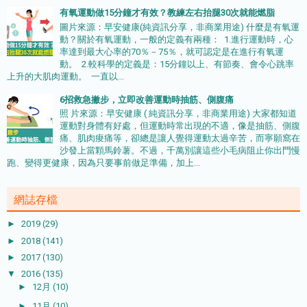
有氧運動做15分鐘才有效？教練左右抬腿30次就能燃脂
圖片來源：早安健康(純資訊分享，非商業用途) 什麼是有氧運
動？關於有氧運動，一般的定義有兩種： 1.進行運動時，心
率達到最大心率的70％－75％，就可認定是在進行有氧運
動。 2.較科學的定義是：15分鐘以上、有節奏、會令心跳率
上升的大肌肉運動。 一直以...
6招救急撇步，立即改善運動時抽筋、側腹痛
照 片來源：早安健康 ( 純資訊分享，非商業用途) 大家都知道
運動對身體有好處，但運動時常出現的不適，像是抽筋、側腹
痛、肌肉痠痛等，卻總是讓人覺得運動太過辛苦，而寧願窩在
沙發上當顆馬鈴薯。不過，千萬別讓這些小毛病阻止你出門慢
跑、變得更健康，因為只要事前做足準備，加上...
網誌存檔
►
2019
(29)
►
2018
(141)
►
2017
(130)
▼
2016
(135)
►
12月
(10)
►
11月
(10)