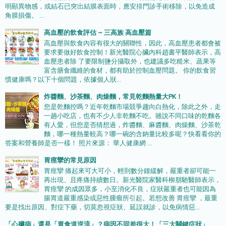
明顯異物感，或結石已突出結膜表面時，應安排門診手術移除，以免造成
角膜損傷。 ...
高血壓的飲食評估 ~ 三高族 高血壓篇
高血壓與飲食內容有很大的關聯性，因此，高血壓患者都會被
要求要做好飲食控制！新光醫院心臟內科趙書平醫師表示，高
血壓患者除 了要限制鹽分攝取外，也建議多吃糙米、蔬果等
富含膳食纖維的食材，都有助於控制血壓問題。 你的飲食習
慣健康嗎？以下十個問題，依據個人狀...
炸醬麵、沙茶麵、肉燥麵，常見乾麵熱量大PK！
您是乾麵控嗎？近年乾麵市場競爭趨向白熱化，除此之外，走
一趟小吃店，也有不少人非乾麵不吃。雖說不同口味的乾麵各
有人愛，但您是否猜想過，炸醬麵、麻醬麵、肉燥麵、沙茶乾
麵，哪一種熱量較高？哪一碗的含鈉量比較多呢？快看看你的
答案和營養師是否一樣！ 照片來源： 華人健康網 ...
胃痙攣的常見原因
胃痙攣 痛起來可大可小，輕則數分鐘緩解，嚴重者卻可能一
再出現、且疼痛持續數日。新光醫院家醫科柳朋馳醫師表示，
胃痙攣 的成因眾多，小至消化不良，症狀嚴重者也可能因為
腸胃道嚴重感染或惡性腫瘤所引起。若想改善 胃痙攣 ，最重
要是找出原因、對症下藥，切莫忽視症狀、延誤就診，以免病情惡...
「心臟病」還是「胃食道逆流」？病因不同差很大！「三大關鍵症狀」