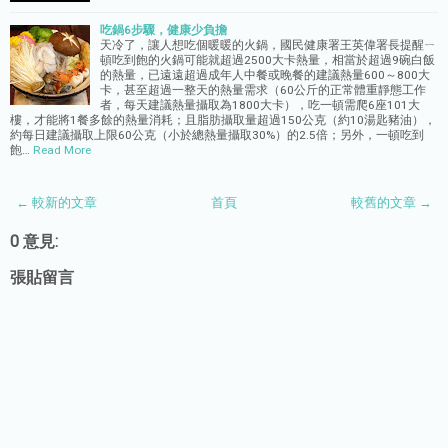
吃鍋6步驟，健康少負擔
天冷了，讓人想吃個暖暖的火鍋，國民健康署王英偉署長提醒ㄧ
頓吃到飽的火鍋可能就超過2500大卡熱量，相當於超過9碗白飯
的熱量，已遠遠超過成年人中餐或晚餐的建議熱量600～800大
卡，甚至超過一整天的熱量需求（60公斤的正常體重靜態工作
者，每天建議熱量攝取為1800大卡），吃一頓需爬6座101大
樓，才能將1餐多餘的熱量消耗；且脂肪攝取量超過150公克（約10湯匙豬油），
約每日建議攝取上限60公克（小於總熱量攝取30%）的2.5倍；另外，一頓吃到
飽…
Read More
← 較新的文章
首頁
較舊的文章 →
0 意見:
張貼留言