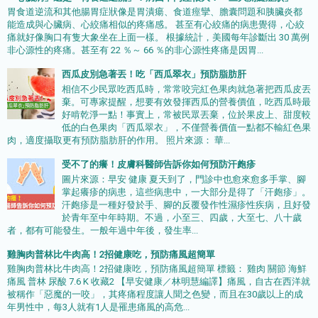
胃食道逆流和其他腸胃症狀像是胃潰瘍、食道痙攣、膽囊問題和胰臟炎都
能造成與心臟病、心絞痛相似的疼痛感。 甚至有心絞痛的病患覺得，心絞
痛就好像胸口有隻大象坐在上面一樣。 根據統計，美國每年診斷出 30 萬例
非心源性的疼痛。甚至有 22 ％～ 66 ％的非心源性疼痛是因胃...
西瓜皮別急著丟！吃「西瓜翠衣」預防脂肪肝
相信不少民眾吃西瓜時，常常咬完紅色果肉就急著把西瓜皮丟
棄。可專家提醒，想要有效發揮西瓜的營養價值，吃西瓜時最
好啃乾淨一點！事實上，常被民眾丟棄，位於果皮上、甜度較
低的白色果肉「西瓜翠衣」，不僅營養價值一點都不輸紅色果
肉，適度攝取更有預防脂肪肝的作用。 照片來源： 華...
受不了的癢！皮膚科醫師告訴你如何預防汗皰疹
圖片來源：早安 健康 夏天到了，門診中也愈來愈多手掌、腳
掌起癢疹的病患，這些病患中，一大部分是得了「汗皰疹」。
汗皰疹是一種好發於手、腳的反覆發作性濕疹性疾病，且好發
於青年至中年時期。不過，小至三、四歲，大至七、八十歲
者，都有可能發生。一般年過中年後，發生率...
雞胸肉普林比牛肉高！2招健康吃，預防痛風超簡單
雞胸肉普林比牛肉高！2招健康吃，預防痛風超簡單 標籤： 雞肉 關節 海鮮
痛風 普林 尿酸 7.6 K 收藏2 【早安健康／林明慧編譯】痛風，自古在西洋就
被稱作「惡魔的一咬」，其疼痛程度讓人聞之色變，而且在30歲以上的成
年男性中，每3人就有1人是罹患痛風的高危...