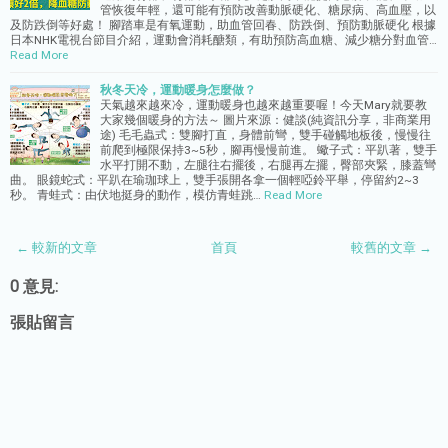
管恢復年輕，還可能有預防改善動脈硬化、糖尿病、高血壓，以
及防跌倒等好處！ 腳踏車是有氧運動，助血管回春、防跌倒、預防動脈硬化 根據
日本NHK電視台節目介紹，運動會消耗醣類，有助預防高血糖、減少糖分對血管…
Read More
秋冬天冷，運動暖身怎麼做？
天氣越來越來冷，運動暖身也越來越重要喔！今天Mary就要教
大家幾個暖身的方法～ 圖片來源：健談(純資訊分享，非商業用
途) 毛毛蟲式：雙腳打直，身體前彎，雙手碰觸地板後，慢慢往
前爬到極限保持3~5秒，腳再慢慢前進。 蠍子式：平趴著，雙手
水平打開不動，左腿往右擺後，右腿再左擺，臀部夾緊，膝蓋彎
曲。 眼鏡蛇式：平趴在瑜珈球上，雙手張開各拿一個輕啞鈴平舉，停留約2~3
秒。 青蛙式：由伏地挺身的動作，模仿青蛙跳…
Read More
← 較新的文章
首頁
較舊的文章 →
0 意見:
張貼留言