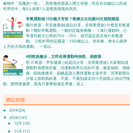
被稱作「惡魔的一咬」，其疼痛程度讓人聞之色變，而且在30歲以上的成
年男性中，每3人就有1人是罹患痛風的高危...
有氧運動做15分鐘才有效？教練左右抬腿30次就能燃脂
圖片來源：早安健康(純資訊分享，非商業用途) 什麼是有氧運
動？關於有氧運動，一般的定義有兩種： 1.進行運動時，心
率達到最大心率的70％－75％，就可認定是在進行有氧運
動。 2.較科學的定義是：15分鐘以上、有節奏、會令心跳率
上升的大肌肉運動。 一直以...
6招救急撇步，立即改善運動時抽筋、側腹痛
照 片來源：早安健康 ( 純資訊分享，非商業用途) 大家都知道
運動對身體有好處，但運動時常出現的不適，像是抽筋、側腹
痛、肌肉痠痛等，卻總是讓人覺得運動太過辛苦，而寧願窩在
沙發上當顆馬鈴薯。不過，千萬別讓這些小毛病阻止你出門慢
跑、變得更健康，因為只要事前做足準備，加上...
網誌存檔
►
2019
(29)
▼
2018
(141)
►
12月
(10)
►
11月
(11)