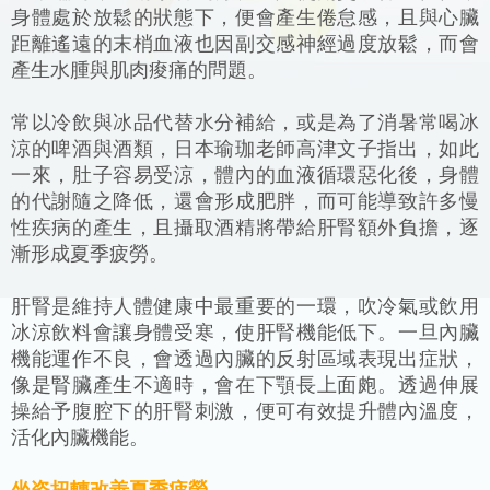
身體處於放鬆的狀態下，便會產生倦怠感，且與心臟
距離遙遠的末梢血液也因副交感神經過度放鬆，而會
產生水腫與肌肉痠痛的問題。
常以冷飲與冰品代替水分補給，或是為了消暑常喝冰
涼的啤酒與酒類，日本瑜珈老師高津文子指出，如此
一來，肚子容易受涼，體內的血液循環惡化後，身體
的代謝隨之降低，還會形成肥胖，而可能導致許多慢
性疾病的產生，且攝取酒精將帶給肝腎額外負擔，逐
漸形成夏季疲勞。
肝腎是維持人體健康中最重要的一環，吹冷氣或飲用
冰涼飲料會讓身體受寒，使肝腎機能低下。一旦內臟
機能運作不良，會透過內臟的反射區域表現出症狀，
像是腎臟產生不適時，會在下顎長上面皰。透過伸展
操給予腹腔下的肝腎刺激，便可有效提升體內溫度，
活化內臟機能。
坐姿扭轉改善夏季疲勞