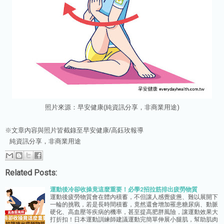
照
片來源：
早安健康
(
純資訊分享，非商業用途)
※文章內容與照片皆截錄至早安健康/
高鈺玫報導
純資訊分享，非商業用途
Related Posts:
運動後冷卻收操竟這麼重要！必學2招拉筋排出疲勞物質
運動後疲勞物質會在體內積蓄，不但讓人感覺疲憊、難以展開下
一輪的挑戰，若是長時間積蓄，竟然還會增加罹患糖尿病、動脈
硬化、高血壓等疾病的機率，甚至提高肥胖風險，讓運動效果大
打折扣！日本運動訓練師建議運動完簡單伸展小腿肌，幫助肌肉