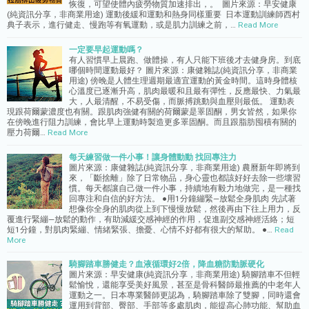
恢復，可望使體內疲勞物質加速排出，。 圖片來源：早安健康
(純資訊分享，非商業用途) 運動後緩和運動和熱身同樣重要 日本運動訓練師西村
典子表示，進行健走、慢跑等有氧運動，或是肌力訓練之前，…
Read More
一定要早起運動嗎？
有人習慣早上晨跑、做體操，有人只能下班後才去健身房。到底
哪個時間運動最好？ 圖片來源：康健雜誌(純資訊分享，非商業
用途) 傍晚是人體生理週期最適宜運動的黃金時間。這時身體核
心溫度已逐漸升高，肌肉最暖和且最有彈性，反應最快、力氣最
大，人最清醒，不易受傷，而脈搏跳動與血壓則最低。 運動表
現跟荷爾蒙濃度也有關。跟肌肉強健有關的荷爾蒙是睪固酮，男女皆然，如果你
在傍晚進行阻力訓練，會比早上運動時製造更多睪固酮。而且跟脂肪囤積有關的
壓力荷爾…
Read More
每天練習做一件小事！讓身體動動 找回專注力
圖片來源：康健雜誌(純資訊分享，非商業用途) 農曆新年即將到
來，「斷捨離」除了日常物品，身心靈也都該好好去除一些壞習
慣。每天都讓自己做一件小事，持續地有毅力地做完，是一種找
回專注和自信的好方法。 ●用1分鐘繃緊—放鬆全身肌肉 先試著
想像你全身的肌肉從上到下慢慢放鬆，然後再由下往上用力，反
覆進行緊繃—放鬆的動作，有助減緩交感神經的作用，促進副交感神經活絡；短
短1分鐘，對肌肉緊繃、情緒緊張、擔憂、心情不好都有很大的幫助。 ●…
Read
More
騎腳踏車勝健走？血液循環好2倍，降血糖防動脈硬化
圖片來源：早安健康(純資訊分享，非商業用途) 騎腳踏車不但輕
鬆愉悅，還能享受美好風景，甚至是骨科醫師最推薦的中老年人
運動之一。日本專業醫師更認為，騎腳踏車除了雙腳，同時還會
運用到背部、臀部、手部等多處肌肉，能提高心肺功能、幫助血