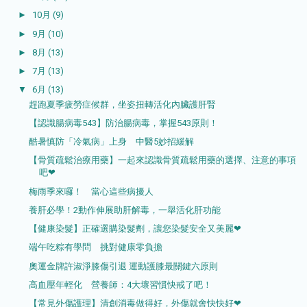
►
10月
(9)
►
9月
(10)
►
8月
(13)
►
7月
(13)
▼
6月
(13)
趕跑夏季疲勞症候群，坐姿扭轉活化內臟護肝腎
【認識腸病毒543】防治腸病毒，掌握543原則！
酷暑慎防「冷氣病」上身 中醫5妙招緩解
【骨質疏鬆治療用藥】一起來認識骨質疏鬆用藥的選擇、注意的事項
吧❤
梅雨季來囉！ 當心這些病擾人
養肝必學！2動作伸展助肝解毒，一舉活化肝功能
【健康染髮】正確選購染髮劑，讓您染髮安全又美麗❤
端午吃粽有學問 挑對健康零負擔
奧運金牌許淑淨膝傷引退 運動護膝最關鍵六原則
高血壓年輕化 營養師：4大壞習慣快戒了吧！
【常見外傷護理】清創消毒做得好，外傷就會快快好❤