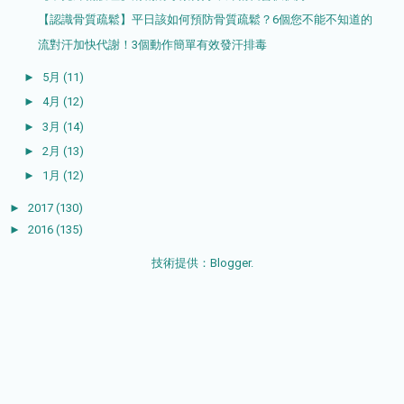
【認識骨質疏鬆】平日該如何預防骨質疏鬆？6個您不能不知道的
流對汗加快代謝！3個動作簡單有效發汗排毒
►
5月
(11)
►
4月
(12)
►
3月
(14)
►
2月
(13)
►
1月
(12)
►
2017
(130)
►
2016
(135)
技術提供：
Blogger
.