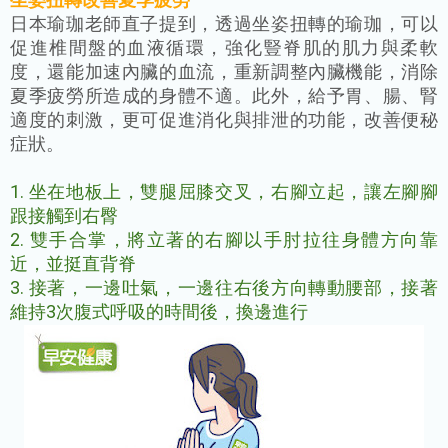
日本瑜珈老師直子提到，透過坐姿扭轉的瑜珈，可以
促進椎間盤的血液循環，強化豎脊肌的肌力與柔軟
度，還能加速內臟的血流，重新調整內臟機能，消除
夏季疲勞所造成的身體不適。此外，給予胃、腸、腎
適度的刺激，更可促進消化與排泄的功能，改善便秘
症狀。
1. 坐在地板上，雙腿屈膝交叉，右腳立起，讓左腳腳
跟接觸到右臀
2. 雙手合掌，將立著的右腳以手肘拉往身體方向靠
近，並挺直背脊
3. 接著，一邊吐氣，一邊往右後方向轉動腰部，接著
維持3次腹式呼吸的時間後，換邊進行