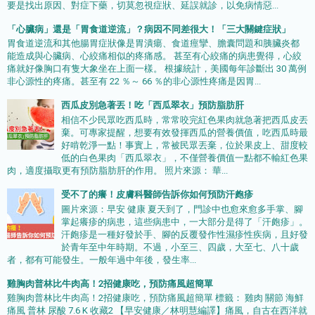
要是找出原因、對症下藥，切莫忽視症狀、延誤就診，以免病情惡...
「心臟病」還是「胃食道逆流」？病因不同差很大！「三大關鍵症狀」
胃食道逆流和其他腸胃症狀像是胃潰瘍、食道痙攣、膽囊問題和胰臟炎都
能造成與心臟病、心絞痛相似的疼痛感。 甚至有心絞痛的病患覺得，心絞
痛就好像胸口有隻大象坐在上面一樣。 根據統計，美國每年診斷出 30 萬例
非心源性的疼痛。甚至有 22 ％～ 66 ％的非心源性疼痛是因胃...
西瓜皮別急著丟！吃「西瓜翠衣」預防脂肪肝
相信不少民眾吃西瓜時，常常咬完紅色果肉就急著把西瓜皮丟
棄。可專家提醒，想要有效發揮西瓜的營養價值，吃西瓜時最
好啃乾淨一點！事實上，常被民眾丟棄，位於果皮上、甜度較
低的白色果肉「西瓜翠衣」，不僅營養價值一點都不輸紅色果
肉，適度攝取更有預防脂肪肝的作用。 照片來源： 華...
受不了的癢！皮膚科醫師告訴你如何預防汗皰疹
圖片來源：早安 健康 夏天到了，門診中也愈來愈多手掌、腳
掌起癢疹的病患，這些病患中，一大部分是得了「汗皰疹」。
汗皰疹是一種好發於手、腳的反覆發作性濕疹性疾病，且好發
於青年至中年時期。不過，小至三、四歲，大至七、八十歲
者，都有可能發生。一般年過中年後，發生率...
雞胸肉普林比牛肉高！2招健康吃，預防痛風超簡單
雞胸肉普林比牛肉高！2招健康吃，預防痛風超簡單 標籤： 雞肉 關節 海鮮
痛風 普林 尿酸 7.6 K 收藏2 【早安健康／林明慧編譯】痛風，自古在西洋就