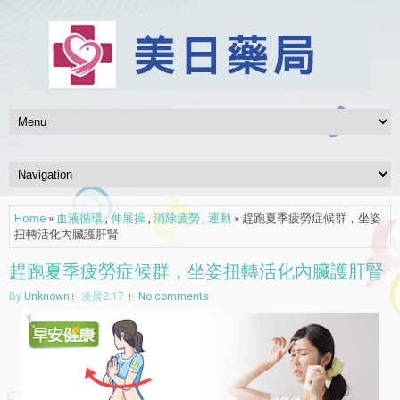
Home
»
血液循環
,
伸展操
,
消除疲勞
,
運動
» 趕跑夏季疲勞症候群，坐姿
扭轉活化內臟護肝腎
趕跑夏季疲勞症候群，坐姿扭轉活化內臟護肝腎
By
Unknown
凌晨2:17
No comments