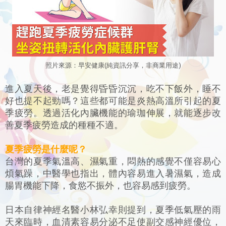
照
片來源：
早安健康
(
純資訊分享，非商業用途)
進入夏天後，老是覺得昏昏沉沉，吃不下飯外，睡不
好也提不起勁嗎？這些都可能是炎熱高溫所引起的夏
季疲勞。透過活化內臟機能的瑜珈伸展，就能逐步改
善夏季疲勞造成的種種不適。
夏季疲勞是什麼呢？
台灣的夏季氣溫高、濕氣重，悶熱的感覺不僅容易心
煩氣躁，中醫學也指出，體內容易進入暑濕氣，造成
腸胃機能下降，食慾不振外，也容易感到疲勞。
日本自律神經名醫小林弘幸則提到，夏季低氣壓的雨
天來臨時，血清素容易分泌不足使副交感神經優位，