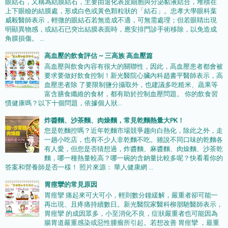
眼結石，又稱為結膜結石，主要由退化表皮細胞與分泌黏液結合，堆積在
上下眼瞼的結膜處，形成白色或黃色顆粒狀的「結石」。忠孝大學眼科葉
威毅醫師表示，輕微的眼結石若無造成不適，可無需處理；但若眼睛出現
明顯異物感，或結石已突出結膜表面時，應安排門診手術移除，以免造成
角膜損傷。 ...
高血壓的飲食評估 ~ 三高族 高血壓篇
高血壓與飲食內容有很大的關聯性，因此，高血壓患者都會被
要求要做好飲食控制！新光醫院心臟內科趙書平醫師表示，高
血壓患者除 了要限制鹽分攝取外，也建議多吃糙米、蔬果等
富含膳食纖維的食材，都有助於控制血壓問題。 你的飲食習
慣健康嗎？以下十個問題，依據個人狀...
炸醬麵、沙茶麵、肉燥麵，常見乾麵熱量大PK！
您是乾麵控嗎？近年乾麵市場競爭趨向白熱化，除此之外，走
一趟小吃店，也有不少人非乾麵不吃。雖說不同口味的乾麵各
有人愛，但您是否猜想過，炸醬麵、麻醬麵、肉燥麵、沙茶乾
麵，哪一種熱量較高？哪一碗的含鈉量比較多呢？快看看你的
答案和營養師是否一樣！ 照片來源： 華人健康網 ...
胃痙攣的常見原因
胃痙攣 痛起來可大可小，輕則數分鐘緩解，嚴重者卻可能一
再出現、且疼痛持續數日。新光醫院家醫科柳朋馳醫師表示，
胃痙攣 的成因眾多，小至消化不良，症狀嚴重者也可能因為
腸胃道嚴重感染或惡性腫瘤所引起。若想改善 胃痙攣 ，最重