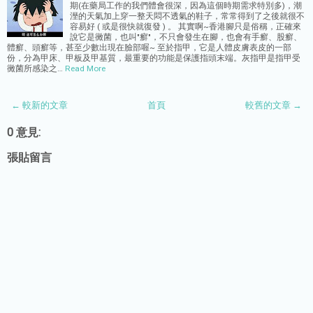
期(在藥局工作的我們體會很深，因為這個時期需求特別多)，潮
溼的天氣加上穿一整天悶不透氣的鞋子，常常得到了之後就很不
容易好 ( 或是很快就復發 ) 。 其實啊~香港腳只是俗稱，正確來
說它是黴菌，也叫"癬"，不只會發生在腳，也會有手癬、股癬、
體癬、頭癬等，甚至少數出現在臉部喔~ 至於指甲，它是人體皮膚表皮的一部
份，分為甲床、甲板及甲基質，最重要的功能是保護指頭末端。灰指甲是指甲受
黴菌所感染之…
Read More
← 較新的文章
首頁
較舊的文章 →
0 意見:
張貼留言