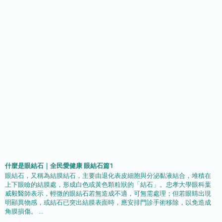
什麼是眼結石｜全民愛健康 眼結石篇1
眼結石，又稱為結膜結石，主要由退化表皮細胞與分泌黏液結合，堆積在
上下眼瞼的結膜處，形成白色或黃色顆粒狀的「結石」。忠孝大學眼科葉
威毅醫師表示，輕微的眼結石若無造成不適，可無需處理；但若眼睛出現
明顯異物感，或結石已突出結膜表面時，應安排門診手術移除，以免造成
角膜損傷。 ...