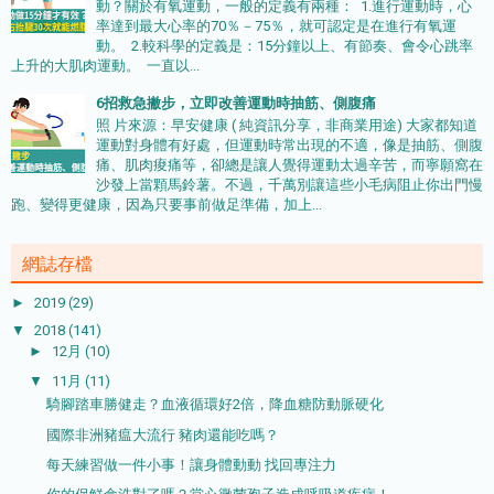
動？關於有氧運動，一般的定義有兩種： 1.進行運動時，心
率達到最大心率的70％－75％，就可認定是在進行有氧運
動。 2.較科學的定義是：15分鐘以上、有節奏、會令心跳率
上升的大肌肉運動。 一直以...
6招救急撇步，立即改善運動時抽筋、側腹痛
照 片來源：早安健康 ( 純資訊分享，非商業用途) 大家都知道
運動對身體有好處，但運動時常出現的不適，像是抽筋、側腹
痛、肌肉痠痛等，卻總是讓人覺得運動太過辛苦，而寧願窩在
沙發上當顆馬鈴薯。不過，千萬別讓這些小毛病阻止你出門慢
跑、變得更健康，因為只要事前做足準備，加上...
網誌存檔
►
2019
(29)
▼
2018
(141)
►
12月
(10)
▼
11月
(11)
騎腳踏車勝健走？血液循環好2倍，降血糖防動脈硬化
國際非洲豬瘟大流行 豬肉還能吃嗎？
每天練習做一件小事！讓身體動動 找回專注力