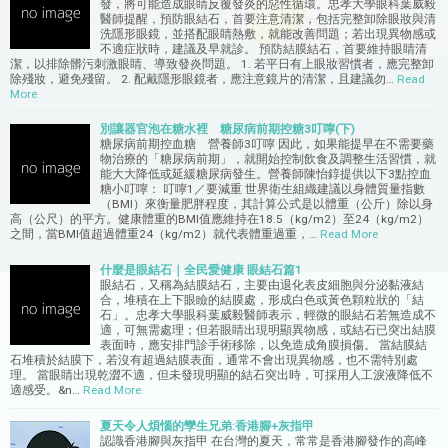
發，將可能造成眼睛反覆發炎的惡性循環。忠孝大學眼科葉威毅
醫師提醒，預防眼結石，首要注意清潔，包括完整卸除眼妝與清
洗隱形眼鏡，並搭配眼睛熱敷，就能改善問題；若出現異物感或
不適症狀時，建議及早就診。 預防結膜結石，首要維持眼睛清
潔，以排除髒污刺激眼睛、導致發炎問題。 1. 若平日有上眼妝習慣者，應完整卸
除殘妝，避免殘留。 2. 配戴隱形眼鏡者，應注意鏡片的清潔，且建議勿…
Read
More
別讓器官泡在糖水裡 糖尿病前期控糖3叮嚀(下)
糖尿病前期控血糖 營養師3叮嚀 因此，如果能提早在不需要藥
物治療的「糖尿病前期」，就開始控制飲食及調整生活習慣，就
能大大降低或延緩糖尿病發生。營養師陳怡錞提供以下3點控血
糖小叮嚀： 叮嚀1／要減重 世界衛生組織建議以身體質量指數
（BMI）來衡量肥胖程度，其計算公式是以體重（公斤）除以身
高（公尺）的平方。健康體重的BMI值應維持在18.5（kg/m2）至24（kg/m2）
之間，當BMI值超過體重24（kg/m2）就代表體重過重，…
Read More
什麼是眼結石｜全民愛健康 眼結石篇1
眼結石，又稱為結膜結石，主要由退化表皮細胞與分泌黏液結
合，堆積在上下眼瞼的結膜處，形成白色或黃色顆粒狀的「結
石」。忠孝大學眼科葉威毅醫師表示，輕微的眼結石若無造成不
適，可無需處理；但若眼睛出現明顯異物感，或結石已突出結膜
表面時，應安排門診手術移除，以免造成角膜損傷。 當結膜結
石堆積於結膜下，若沒有超過結膜表面，通常不會出現異物感，也不需特別處
理。 當眼睛出現乾澀不適，但未發現明顯的結石突出時，可採用人工淚液降低不
適感受。&n…
Read More
夏天令人煩惱的孿生兄弟:香港腳+灰指甲
認識香港腳與灰指甲 在台灣的夏天，常常是香港腳發作的高峰