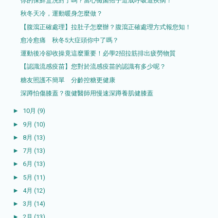
你的保鮮盒洗對了嗎？當心黴菌孢子造成呼吸道疾病！
秋冬天冷，運動暖身怎麼做？
【腹瀉正確處理】拉肚子怎麼辦？腹瀉正確處理方式報您知！
愈冷愈痛 秋冬5大症頭你中了嗎？
運動後冷卻收操竟這麼重要！必學2招拉筋排出疲勞物質
【認識流感疫苗】您對於流感疫苗的認識有多少呢？
糖友照護不簡單 分齡控糖更健康
深蹲怕傷膝蓋？復健醫師用慢速深蹲養肌健膝蓋
►
10月
(9)
►
9月
(10)
►
8月
(13)
►
7月
(13)
►
6月
(13)
►
5月
(11)
►
4月
(12)
►
3月
(14)
►
2月
(13)