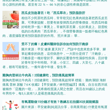
痛就好像胸口有隻大象坐在上面一樣。 根據統計，美國每年診斷出 30 萬例
非心源性的疼痛。甚至有 22 ％～ 66 ％的非心源性疼痛是因胃...
西瓜皮別急著丟！吃「西瓜翠衣」預防脂肪肝
相信不少民眾吃西瓜時，常常咬完紅色果肉就急著把西瓜皮丟
棄。可專家提醒，想要有效發揮西瓜的營養價值，吃西瓜時最
好啃乾淨一點！事實上，常被民眾丟棄，位於果皮上、甜度較
低的白色果肉「西瓜翠衣」，不僅營養價值一點都不輸紅色果
肉，適度攝取更有預防脂肪肝的作用。 照片來源： 華...
受不了的癢！皮膚科醫師告訴你如何預防汗皰疹
圖片來源：早安 健康 夏天到了，門診中也愈來愈多手掌、腳
掌起癢疹的病患，這些病患中，一大部分是得了「汗皰疹」。
汗皰疹是一種好發於手、腳的反覆發作性濕疹性疾病，且好發
於青年至中年時期。不過，小至三、四歲，大至七、八十歲
者，都有可能發生。一般年過中年後，發生率...
雞胸肉普林比牛肉高！2招健康吃，預防痛風超簡單
雞胸肉普林比牛肉高！2招健康吃，預防痛風超簡單 標籤： 雞肉 關節 海鮮
痛風 普林 尿酸 7.6 K 收藏2 【早安健康／林明慧編譯】痛風，自古在西洋就
被稱作「惡魔的一咬」，其疼痛程度讓人聞之色變，而且在30歲以上的成
年男性中，每3人就有1人是罹患痛風的高危...
有氧運動做15分鐘才有效？教練左右抬腿30次就能燃脂
圖片來源：早安健康(純資訊分享，非商業用途) 什麼是有氧運