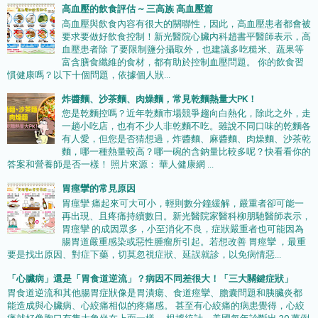
高血壓的飲食評估 ~ 三高族 高血壓篇
高血壓與飲食內容有很大的關聯性，因此，高血壓患者都會被
要求要做好飲食控制！新光醫院心臟內科趙書平醫師表示，高
血壓患者除 了要限制鹽分攝取外，也建議多吃糙米、蔬果等
富含膳食纖維的食材，都有助於控制血壓問題。 你的飲食習
慣健康嗎？以下十個問題，依據個人狀...
炸醬麵、沙茶麵、肉燥麵，常見乾麵熱量大PK！
您是乾麵控嗎？近年乾麵市場競爭趨向白熱化，除此之外，走
一趟小吃店，也有不少人非乾麵不吃。雖說不同口味的乾麵各
有人愛，但您是否猜想過，炸醬麵、麻醬麵、肉燥麵、沙茶乾
麵，哪一種熱量較高？哪一碗的含鈉量比較多呢？快看看你的
答案和營養師是否一樣！ 照片來源： 華人健康網 ...
胃痙攣的常見原因
胃痙攣 痛起來可大可小，輕則數分鐘緩解，嚴重者卻可能一
再出現、且疼痛持續數日。新光醫院家醫科柳朋馳醫師表示，
胃痙攣 的成因眾多，小至消化不良，症狀嚴重者也可能因為
腸胃道嚴重感染或惡性腫瘤所引起。若想改善 胃痙攣 ，最重
要是找出原因、對症下藥，切莫忽視症狀、延誤就診，以免病情惡...
「心臟病」還是「胃食道逆流」？病因不同差很大！「三大關鍵症狀」
胃食道逆流和其他腸胃症狀像是胃潰瘍、食道痙攣、膽囊問題和胰臟炎都
能造成與心臟病、心絞痛相似的疼痛感。 甚至有心絞痛的病患覺得，心絞