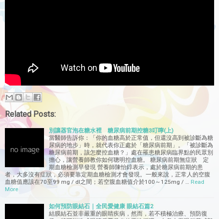
Related Posts:
別讓器官泡在糖水裡 糖尿病前期控糖3叮嚀(上)
當醫師告訴你：「你的血糖高於正常值，但還沒高到被診斷為糖
尿病的地步」時，就代表你正處於「糖尿病前期」。「被診斷為
糖尿病前期，該怎麼控血糖？」處在罹患糖尿病臨界點的民眾別
擔心，讓營養師教你如何聰明控血糖。 糖尿病前期無症狀 定
期血糖檢測早發現 營養師陳怡錞表示，處於糖尿病前期的患
者，大多沒有症狀，必須要靠定期血糖檢測才會發現。一般來說，正常人的空腹
血糖值應該在70至99 mg / dl之間；若空腹血糖值介於100～125mg / …
Read
More
如何預防眼結石｜全民愛健康 眼結石篇2
結膜結石並非嚴重的眼睛疾病，然而，若不積極治療、預防復