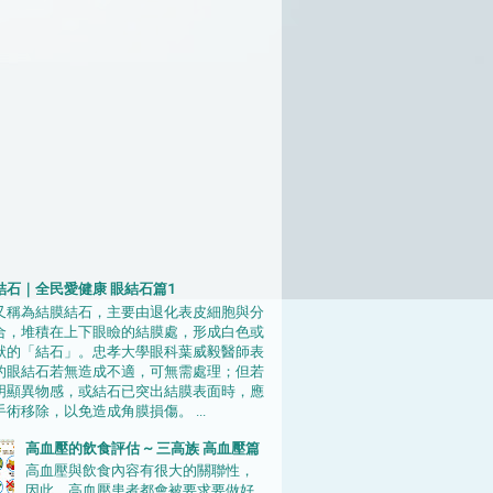
結石｜全民愛健康 眼結石篇1
又稱為結膜結石，主要由退化表皮細胞與分
合，堆積在上下眼瞼的結膜處，形成白色或
狀的「結石」。忠孝大學眼科葉威毅醫師表
的眼結石若無造成不適，可無需處理；但若
明顯異物感，或結石已突出結膜表面時，應
術移除，以免造成角膜損傷。 ...
高血壓的飲食評估 ~ 三高族 高血壓篇
高血壓與飲食內容有很大的關聯性，
因此，高血壓患者都會被要求要做好