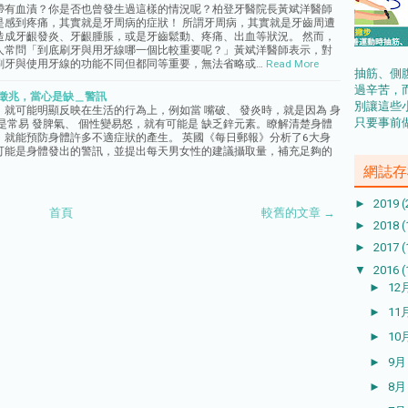
帶有血漬？你是否也曾發生過這樣的情況呢？柏登牙醫院長黃斌洋醫師
是感到疼痛，其實就是牙周病的症狀！ 所謂牙周病，其實就是牙齒周遭
造成牙齦發炎、牙齦腫脹，或是牙齒鬆動、疼痛、出血等狀況。 然而，
人常問「到底刷牙與用牙線哪一個比較重要呢？」黃斌洋醫師表示，對
刷牙與使用牙線的功能不同但都同等重要，無法省略或…
Read More
抽筋、側
過辛苦，
適徵兆，當心是缺＿警訊
別讓這些
就可能明顯反映在生活的行為上，例如當 嘴破、 發炎時，就是因為 身
只要事前做
是常易 發脾氣、 個性變易怒，就有可能是 缺乏鋅元素。瞭解清楚身體
，就能預防身體許多不適症狀的產生。 英國《每日郵報》分析了6大身
可能是身體發出的警訊，並提出每天男女性的建議攝取量，補充足夠的
網誌存
►
2019
(
首頁
較舊的文章 →
►
2018
(
►
2017
(
▼
2016
(
►
12
►
11
►
10
►
9
►
8