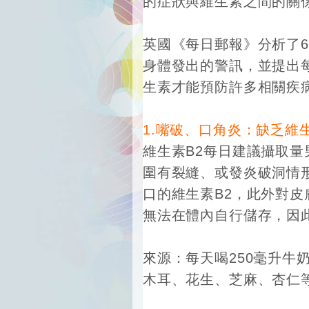
的症狀與維生素之間的關
英國《每日郵報》分析了
身體發出的警訊，並提出
生素才能預防許多相關疾
1.嘴破、口角炎：缺乏維生
維生素B2每日建議攝取量男
圍有裂縫、或發炎破洞情
口的維生素B2，此外對
無法在體內自行儲存，因
來源：每天喝250毫升牛
木耳、花生、芝麻、杏仁