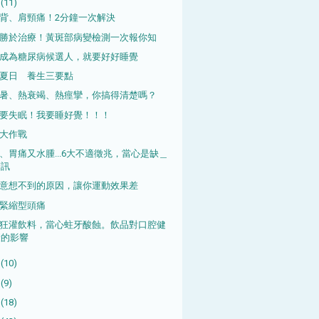
月
(11)
背、肩頸痛！2分鐘一次解決
勝於治療！黃斑部病變檢測一次報你知
成為糖尿病候選人，就要好好睡覺
炎夏日 養生三要點
暑、熱衰竭、熱痙攣，你搞得清楚嗎？
要失眠！我要睡好覺！！！
大作戰
、胃痛又水腫...6大不適徵兆，當心是缺＿
警訊
意想不到的原因，讓你運動效果差
緊縮型頭痛
狂灌飲料，當心蛀牙酸蝕。飲品對口腔健
康的影響
月
(10)
月
(9)
月
(18)