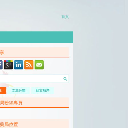
首頁
享
章
文章分類
貼文順序
局粉絲專頁
藥局位置