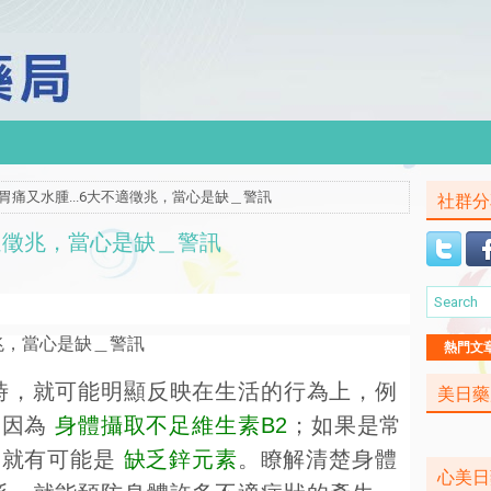
、胃痛又水腫...6大不適徵兆，當心是缺＿警訊
社群分
不適徵兆，當心是缺＿警訊
熱門文
時，就可能明顯反映在生活的行為上，例
美日藥
是因為
身體攝取不足維生素B2
；如果是常
，就有可能是
缺乏鋅元素
。瞭解清楚身體
心美日