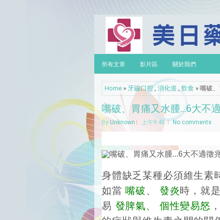
所有文章
影片區
關於我們
Home
»
牙齒口腔
,
消化道
,
飲食
» 嘴破
嘴破、胃痛又水腫...6大
By
Unknown
上午9:46
No comments
身體缺乏某種必須維生素
如當
嘴破
、
發炎
時，就
易
發脾氣
、
個性變易怒