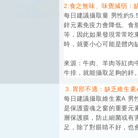
2.食之無味、味覺減弱：
每日建議攝取量
男性約5.
鋅元素免疫力會降低、食
等，因此如果發現常常吃
時，就要小心可能是體內
來源：牛肉、羊肉等紅肉
牛排，就能攝取足夠的鋅
３.胃部不適：缺乏維生素
每日建
議攝取維生
素A
男
是保護靈魂之窗的重要元
層保護膜，防止細菌或有
足，除了對眼睛不好，也