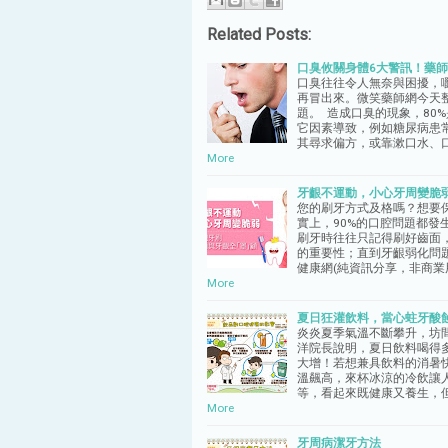
Related Posts:
口臭攸關身體6大警訊！藥
口臭往往令人無奈與困擾，
再冒出來。微笑藥師網今天
題。 造成口臭的現象，80
它因素導致，例如糖尿病患
其尋求偏方，或靠漱口水、
More
牙齦不運動，小心牙周變脆
您的刷牙方式及格嗎？想要
實上，90%的口腔問題都
刷牙時往往只記得刷好齒面
的重要性；直到牙齦弱化問
健康網(純資訊分享，非商業
More
夏日狂灌飲料，當心蛀牙酸
炎炎夏季氣溫不斷攀升，坊
洋院長說明，夏日飲料喝得
大增！若想兼具飲料的消暑
溫飆高，來杯冰涼的冷飲讓人
等，看起來既健康又養生，
More
牙周病潔牙方法