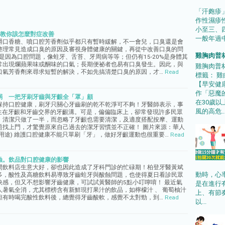
「汗皰疹
作性濕疹
小至三、
師教你該怎麼對症改善
一般年過中
嚼口香糖、噴口腔芳香劑似乎都只有暫時緩解，不一會兒，口臭還是會
整理常見造成口臭的原因及審視身體健康的關鍵，再從中改善口臭的問
雞胸肉普
%是因為口腔問題，像蛀牙、舌苔、牙周病等等；但仍有15-20%是身體其
常出現爛蘋果味或酮味的口氣；長期便祕者也易有口臭發生。因此，與
雞胸肉普
口氣芳香劑來尋求短暫的解決，不如先搞清楚口臭的原因，才…
Read
標籤： 雞肉
【早安健
作「惡魔
弱 一把牙刷牙齒與牙齦全「罩」顧
在30歲
保持口腔健康，刷牙只關心牙齒刷的乾不乾淨可不夠！牙醫師表示，事
風的高危..
發生在牙齦和牙齒交界的牙齦溝。可是，偏偏臨床上，卻常發現許多民眾
，清潔只做了一半，而忽略了牙齦也需要清潔，及適度搭配按摩、運動
題找上門，才驚覺原來自己過去的潔牙習慣並不正確！ 圖片來源：華人
用途) 維護口腔健康不能只單刷「牙」，做好牙齦運動也很重要…
Read
蝕。飲品對口腔健康的影響
間飲料店生意大好，卻也因此造成了牙科門診的忙碌期！柏登牙醫黃斌
動時，心
多，酸性及高糖飲料易導致牙齒蛀牙與酸蝕問題，也使得夏日看診民眾
快感，但又不想影響牙齒健康，可試試黃醫師的5點小叮嚀唷！ 最近氣
是在進行有
暑氣全消，尤其標榜含有新鮮現打果汁的飲品，如檸檬汁 、 葡萄柚汁
上、有節
但有時喝完酸性飲料後，總覺得牙齒酸軟，感覺不太對勁，到…
Read
以...