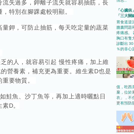
情惡...
分流失過多，鉀離子流失就容易抽筋，長
「心臟病
腫，特別在腳踝處較明顯。
「三大關
胃食道逆
高量鉀，可防止抽筋，每天吃定量的蔬菜
膽囊問題
疼痛感。
胸口有隻
診斷出 3
％的非心源
D
缺乏的人，就容易引起
慢性疼痛，加上維
成的營養素，補充更為重要。維生素D也是
的重要物質。
值，吃西
棄，位於
類如鮭魚、沙丁魚等，再加上適時曬點日
衣」，不
更有預防脂
生素D。