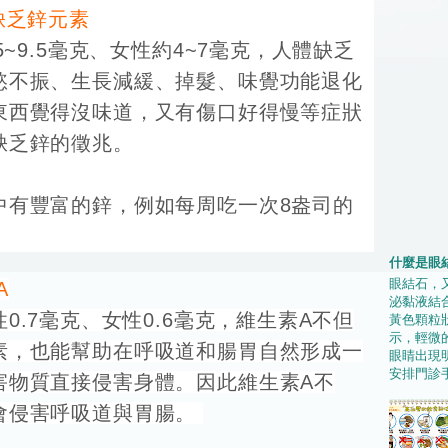
缺乏鋅元素
5~9.5毫克、女性約4~7毫克，人體缺乏
慾不振、生長減緩、掉髮、味覺功能退化
東西覺得沒味道，又有傷口好得慢等症狀
缺乏鋅的徵兆。
中有豐富的鋅，例如每周吃一次8盎司的
。
什麼是眼
眼結石，
A
泌黏液結
性0.7毫克、女性0.6毫克，維生素A不但
黃色顆粒
示，輕微
素，也能幫助在呼吸道和腸胃自然形成一
眼睛出現
安排門診手
害物質直接侵害身體。因此維生素A不
會侵害呼吸道與胃腸。