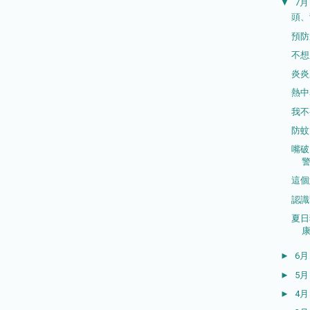
▼
7
頭、
預防
不想
炎
熱中
我不
防蚊
嘴破
這個
認識
夏日
►
6
►
5
►
4