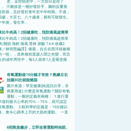
患，這些病患中，一大部分是得了
」。 汗皰疹是一種好發於手、腳的反覆發
性疾病，且好發於青年至中年時期。不過，
四歲，大至七、八十歲者，都有可能發生。
年後，發生率...
林比牛肉高！2招健康吃，預防痛風超簡單
林比牛肉高！2招健康吃，預防痛風超簡單
 關節 海鮮 痛風 普林 尿酸 7.6 K 收藏2
康／林明慧編譯】痛風，自古在西洋就被稱
的一咬」，其疼痛程度讓人聞之色變，而且
以上的成年男性中，每3人就有1人是罹患痛
.
有氧運動做15分鐘才有效？教練左右
抬腿30次就能燃脂
圖片來源：早安健康(純資訊分享，非
商業用途) 什麼是有氧運動？關於有氧
運動，一般的定義有兩種： 1.進行運
率達到最大心率的70％－75％，就可認定
氧運動。 2.較科學的定義是：15分鐘以
奏、會令心跳率上升的大肌肉運動。 一直
6招救急撇步，立即改善運動時抽筋、