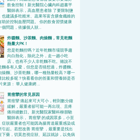
飲食控制！新光醫院心臟內科趙書平
醫師表示，高血壓患者除 了要限制鹽
，也建議多吃糙米、蔬果等富含膳食纖維的
有助於控制血壓問題。 你的飲食習慣健康
個問題，依據個人狀...
炸醬麵、沙茶麵、肉燥麵，常見乾麵
熱量大PK！
您是乾麵控嗎？近年乾麵市場競爭趨
向白熱化，除此之外，走一趟小吃
店，也有不少人非乾麵不吃。雖說不
乾麵各有人愛，但您是否猜想過，炸醬麵、
肉燥麵、沙茶乾麵，哪一種熱量較高？哪一
量比較多呢？快看看你的答案和營養師是否
片來源： 華人健康網 ...
胃痙攣的常見原因
胃痙攣 痛起來可大可小，輕則數分鐘
緩解，嚴重者卻可能一再出現、且疼
痛持續數日。新光醫院家醫科柳朋馳
醫師表示， 胃痙攣 的成因眾多，小至
，症狀嚴重者也可能因為腸胃道嚴重感染或
所引起。若想改善 胃痙攣 ，最重要是找出
症下藥，切莫忽視症狀、延誤就診，以免病