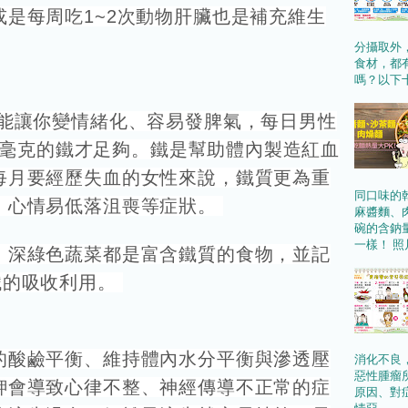
是每周吃1~2次動物肝臟也是補充維生
分攝取外
食材，都
嗎？以下十
能讓你變情緒化、容易發脾氣，每日男性
4.8毫克的鐵才足夠。鐵是幫助體內製造紅血
每月要經歷失血的女性來說，鐵質更為重
同口味的
、心情易低落沮喪等症狀。
麻醬麵、
碗的含鈉
一樣！ 照
、深綠色蔬菜都是富含鐵質的食物，並記
鐵的吸收利用。
的酸鹼平衡、維持體內水分平衡與滲透壓
消化不良
惡性腫瘤
鉀會導致心律不整、神經傳導不正常的症
原因、對