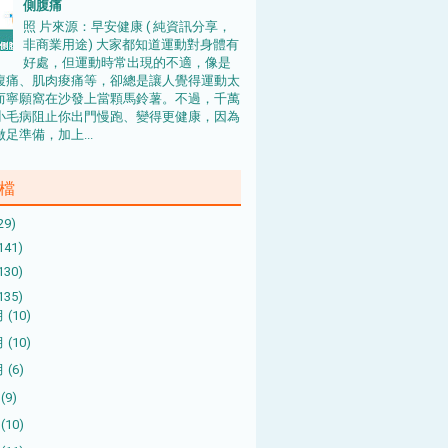
側腹痛
照 片來源：早安健康 ( 純資訊分享，
非商業用途) 大家都知道運動對身體有
好處，但運動時常出現的不適，像是
腹痛、肌肉痠痛等，卻總是讓人覺得運動太
而寧願窩在沙發上當顆馬鈴薯。不過，千萬
小毛病阻止你出門慢跑、變得更健康，因為
足準備，加上...
檔
29)
141)
130)
135)
月
(10)
月
(10)
月
(6)
月
(9)
月
(10)