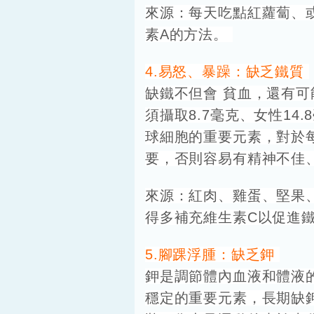
來源：每天吃點紅蘿蔔、或
素A的方法。
4.易怒、暴躁：缺乏鐵質
缺鐵不但會
貧血，還有可
須攝取8.7毫克、女性1
球細胞的重要元素，對於
要，否則容易有精神不佳
來源：紅肉、雞蛋、堅果
得多補充維生素C以促進
5.腳踝浮腫：缺乏鉀
鉀是調節體內血液和體液
穩定的重要元素，長期缺