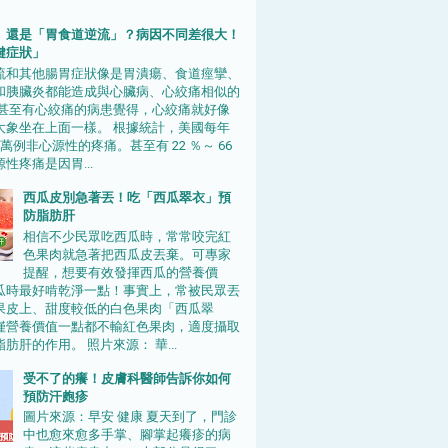
」還是「胃食道逆流」？病因不同差很大！
鍵症狀」
流和其他腸胃症狀像是胃潰瘍、食道痙攣、
和胰臟炎都能造成與心臟病、心絞痛相似的
 甚至有心絞痛的病患覺得，心絞痛就好像
大象坐在上面一樣。 根據統計，美國每年
0 萬例非心源性的疼痛。甚至有 22 ％～ 66
性疼痛是因胃...
西瓜皮別急著丟！吃「西瓜翠衣」預
防脂肪肝
相信不少民眾吃西瓜時，常常咬完紅
色果肉就急著把西瓜皮丟棄。可專家
提醒，想要有效發揮西瓜的營養價
瓜時最好啃乾淨一點！事實上，常被民眾丟
果皮上、甜度較低的白色果肉「西瓜翠
僅營養價值一點都不輸紅色果肉，適度攝取
肪肝的作用。 照片來源： 華...
受不了的癢！皮膚科醫師告訴你如何
預防汗皰疹
圖片來源：早安 健康 夏天到了，門診
中也愈來愈多手掌、腳掌起癢疹的病