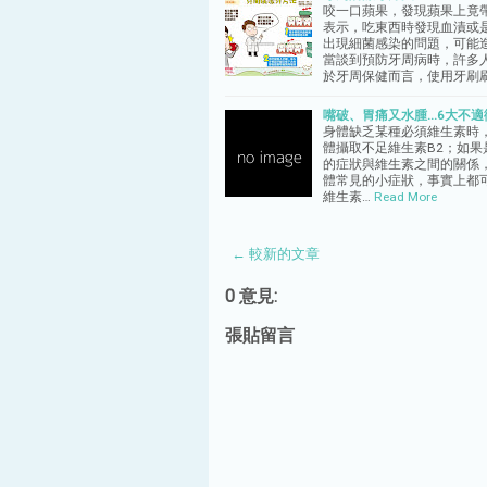
咬一口蘋果，發現蘋果上竟
表示，吃東西時發現血漬或
出現細菌感染的問題，可能
當談到預防牙周病時，許多
於牙周保健而言，使用牙刷
嘴破、胃痛又水腫...6大不
身體缺乏某種必須維生素時，
體攝取不足維生素B2；如果
的症狀與維生素之間的關係
體常見的小症狀，事實上都
維生素…
Read More
← 較新的文章
0 意見:
張貼留言