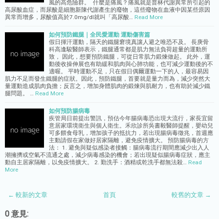
風的高危險群。 什麼是痛風？痛風就是普林代謝異常所引起的
高尿酸血症，而尿酸是細胞新陳代謝產生的廢物，這些廢物在血液中因某些原因
異常而增多，尿酸值高於7.0mg/dl就叫「高尿酸…
Read More
如何預防鐵腿｜全民愛運動 運動傷害篇
假日揮汗運動，隔天的鐵腿窘境真讓人避之唯恐不及。 長庚骨
科高逢駿醫師表示，鐵腿通常都是肌力無法負荷超量的運動所
致， 因此，想要預防鐵腿，可從日常肌力鍛煉做起。 此外，運
動後收操伸展也有助緩和肌肉與心肺功能，也可減少運動後的不
適喔。 平時運動不足，只在假日偶爾運動一下的人，最容易因
肌力不足而發生鐵腿的症狀。因此，預防鐵腿，首要就是量力而為，減少突然大
量運動造成肌肉負擔；反言之，增加身體肌肉的鍛煉與肌耐力，也有助於減少鐵
腿問題。 …
Read More
如何預防腸病毒
疾管局日前提出警訊，預估今年腸病毒恐出現大流行，家長宜留
意居家環境衛生與個人衛生。禾欣診所吳書毅醫師提醒，嬰幼兒
可多餵食母乳，增加孩子的抵抗力，若出現腸病毒徵兆，首週應
主動請假在家做好居家隔離，避免疫情擴大。 預防腸病毒的方
法： 1. 避免與疑似感染者接觸：腸病毒流行期間應減少出入人
潮擁擠或空氣不流通之處，減少病毒感染的機會；若出現疑似腸病毒症狀，應主
動自主居家隔離，以免疫情擴大。 2. 勤洗手：酒精或乾洗手都無法殺…
Read
More
← 較新的文章
首頁
較舊的文章 →
0 意見: