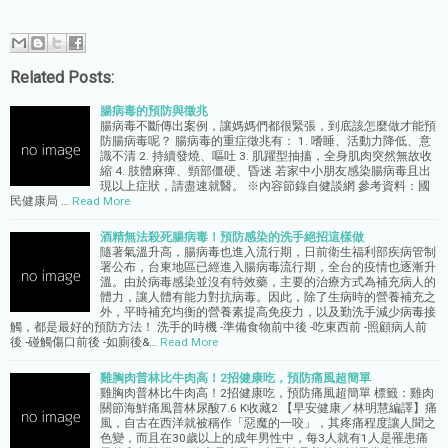
Related Posts:
腸病毒的預防與徵兆
腸病毒不斷傳出案例，讓媽媽們都很緊張，到底該怎麼做才能預
防腸病毒呢？ 腸病毒的重症徵兆有： 1. 嗜睡、活動力降低、意
識不清 2. 持續發燒、嘔吐 3. 肌躍型抽搐，全身肌肉突然無故收
縮 4. 肢體麻痺、頸部僵硬、昏迷 若家中小朋友感染腸病毒且出
現以上症狀，請盡速就醫。 ※內容節錄自健談網 參考資料：國
民健康局 …
Read More
酒精無法殺死腸病毒！預防感染的洗手絕招這樣做
隨著氣溫升高，腸病毒也進入流行期，日前衛生福利部疾病管制
署公布，台東地區已經進入腸病毒流行期，全台的疫情也逐漸升
溫。由於病毒感染並沒有特效藥，主要的治療方式為補充病人的
體力，讓人體有能力對抗病毒。因此，除了生病時的營養補充之
外，平時補充均衡的營養素提高免疫力，以及勤洗手減少病毒接
觸，都是最好的預防方法！ 洗手的時機 -準備食物前中後 -吃東西前 -照顧病人前
後 -碰觸傷口前後 -如廁後&…
Read More
雞胸肉普林比牛肉高！2招健康吃，預防痛風超簡單
雞胸肉普林比牛肉高！2招健康吃，預防痛風超簡單 標籤：雞肉
關節海鮮痛風普林尿酸7.6 K收藏2 【早安健康／林明慧編譯】痛
風，自古在西洋就被稱作「惡魔的一咬」，其疼痛程度讓人聞之
色變，而且在30歲以上的成年男性中，每3人就有1人是罹患痛