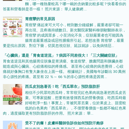
麵，哪一種熱量較高？哪一碗的含鈉量比較多呢？快看看你的
答案和營養師是否一樣！ 照片來源： 華人健康網 ...
胃痙攣的常見原因
胃痙攣 痛起來可大可小，輕則數分鐘緩解，嚴重者卻可能一
再出現、且疼痛持續數日。新光醫院家醫科柳朋馳醫師表示，
胃痙攣 的成因眾多，小至消化不良，症狀嚴重者也可能因為
腸胃道嚴重感染或惡性腫瘤所引起。若想改善 胃痙攣 ，最重
要是找出原因、對症下藥，切莫忽視症狀、延誤就診，以免病情惡...
「心臟病」還是「胃食道逆流」？病因不同差很大！「三大關鍵症狀」
胃食道逆流和其他腸胃症狀像是胃潰瘍、食道痙攣、膽囊問題和胰臟炎都
能造成與心臟病、心絞痛相似的疼痛感。 甚至有心絞痛的病患覺得，心絞
痛就好像胸口有隻大象坐在上面一樣。 根據統計，美國每年診斷出 30 萬例
非心源性的疼痛。甚至有 22 ％～ 66 ％的非心源性疼痛是因胃...
西瓜皮別急著丟！吃「西瓜翠衣」預防脂肪肝
相信不少民眾吃西瓜時，常常咬完紅色果肉就急著把西瓜皮丟
棄。可專家提醒，想要有效發揮西瓜的營養價值，吃西瓜時最
好啃乾淨一點！事實上，常被民眾丟棄，位於果皮上、甜度較
低的白色果肉「西瓜翠衣」，不僅營養價值一點都不輸紅色果
肉，適度攝取更有預防脂肪肝的作用。 照片來源： 華...
受不了的癢！皮膚科醫師告訴你如何預防汗皰疹