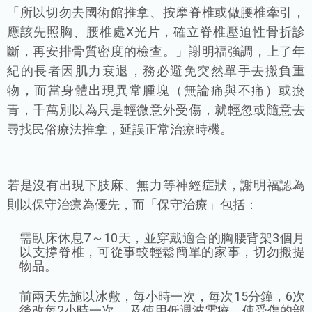
「所以切勿去國術館推拿、按摩脊椎或做腰椎牽引，
應該先照胸、腰椎處X光片，確立脊椎壓迫性骨折診
斷，再安排骨質密度的檢查。」謝明福強調，上了年
紀的長者因肌力衰退，務必避免突然單手去搬負重
物，而當身體出現異常腫塊（無論痛與不痛）或瘀
青，千萬別以為只是輕微意外受傷，就輕忽或隨意去
尋找民俗療法推拿，延誤正常治療時機。
若是沒有出現下肢麻、無力等神經症狀，謝明福認為
則以保守治療為優先，而「保守治療」包括：
需臥床休息7～10天，並穿戴適合的胸腰背架3個月
以支撐脊椎，可從事較輕鬆簡單的家事，切勿搬提
物品。
前兩天先施以冰敷，每小時一次，每次15分鐘，6次
後改每2小時一次 ，及使用低週波電療，使受傷的部