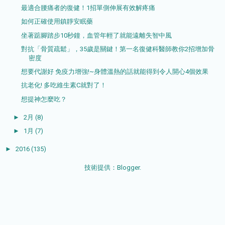
最適合腰痛者的復健！1招單側伸展有效解疼痛
如何正確使用鎮靜安眠藥
坐著踮腳踏步10秒鐘，血管年輕了就能遠離失智中風
對抗「骨質疏鬆」，35歲是關鍵！第一名復健科醫師教你2招增加骨
密度
想要代謝好 免疫力增強!~身體溫熱的話就能得到令人開心4個效果
抗老化! 多吃維生素C就對了！
想提神怎麼吃？
►
2月
(8)
►
1月
(7)
►
2016
(135)
技術提供：
Blogger
.