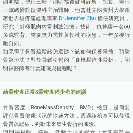
謝明福，現任三峽「謝明福復健科診所」院長、兼任
三軍總醫院復健科主治醫師，他曾赴美國賓州大學跟
著世界級疼痛處理專家
Dr.Jennifer Chu
擔任研究員，
研究「針極肌肉內電刺激治療」技術；也曾讓一名60
多歲駝背、雙腳無力需拄著拐杖的病患，一年多後行
動自如。
如果得了骨質疏鬆該怎麼辦？該如何保養骨骼、預防
骨骼流失？對於骨鬆引起的「脊椎壓迫性骨折」，謝
明福醫師有什麼建議與提醒呢？
給骨密度正常&骨密度稀少者的建議
骨質密度（BoneMassDensity，BMD）檢查，是簡要
評估骨質健康狀況的快速方法，透過該檢查可以發現
骨質疏鬆症，判斷未來發生骨折的風險。
謝明福提醒，停經、活動力少的婦女（尤其高齡長