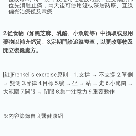
位先消腫止痛，兩天後可使用淺或深層熱療、直線
偏光治療儀及電療。
2.從食物（如黑芝麻、乳酪、小魚乾等）中攝取或服用
藥物以補充鈣質。
3.定期門診追蹤複查，以更改藥物及
開立復健處方。
[註]Frenkel`s exercise原則：1.支撐 → 不支撐 2.單側
→ 雙側 3.節律 4.目標 5.躺 → 坐 → 站 → 走 6.小範圍 →
大範圍 7.開眼 → 閉眼 8.集中注意力 9.重覆動作
※內容節錄自良醫健康網