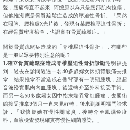
聲，腰痛得直不起來...阿嬤原以為只是腰部肌肉拉傷，
但他推測應是骨質疏鬆症造成的壓迫性骨折。「果然
在照胸、腰椎處X光片後，發現有某腰椎壓迫性骨折；
在經骨質密度檢查，也證實有骨質疏鬆症。」
關於骨質疏鬆症造成的「脊椎壓迫性骨折」，有哪些
是一般民眾要特別注意的呢？
1.確立骨質疏鬆症造成脊椎壓迫性骨折診斷
謝明福提
到，過去在診間遇過一名40多歲婦女因頸背酸痛去推
拿，結果推拿不當造成右側背部有一明顯腫塊，經超
音波證實肌肉內血腫塊，後還轉介至外科接受手術。
而另一名60多歲婦女因中指末端異常紅腫痛，去國術
館接受推拿3個月一直未見好轉，後來到謝明福門診求
診，「我懷疑她有慢性關節炎，後轉介至風濕免疫
科，血液檢查發現確實有慢性細菌感染。」