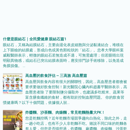
什麼是眼結石｜全民愛健康 眼結石篇1
眼結石，又稱為結膜結石，主要由退化表皮細胞與分泌黏液結合，堆積在
上下眼瞼的結膜處，形成白色或黃色顆粒狀的「結石」。忠孝大學眼科葉
威毅醫師表示，輕微的眼結石若無造成不適，可無需處理；但若眼睛出現
明顯異物感，或結石已突出結膜表面時，應安排門診手術移除，以免造成
角膜損傷。 ...
高血壓的飲食評估 ~ 三高族 高血壓篇
高血壓與飲食內容有很大的關聯性，因此，高血壓患者都會被
要求要做好飲食控制！新光醫院心臟內科趙書平醫師表示，高
血壓患者除 了要限制鹽分攝取外，也建議多吃糙米、蔬果等
富含膳食纖維的食材，都有助於控制血壓問題。 你的飲食習
慣健康嗎？以下十個問題，依據個人狀...
炸醬麵、沙茶麵、肉燥麵，常見乾麵熱量大PK！
您是乾麵控嗎？近年乾麵市場競爭趨向白熱化，除此之外，走
一趟小吃店，也有不少人非乾麵不吃。雖說不同口味的乾麵各
有人愛，但您是否猜想過，炸醬麵、麻醬麵、肉燥麵、沙茶乾