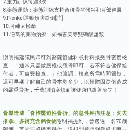
7.重力訓練每週3次
8.姿態運動：姿態訓練支持合併骨盆傾斜和背部伸展
9.Frenkel運動預防跌倒[註]
10.可練太極拳
11.適當的藥物治療，如福善美等雙磷酸鹽類
謝明福建議民眾可到醫院復健科或骨科接受骨密度檢
查，「通常只需做腰椎或髖骨即可，若不符合健保給
付者，可自費檢查。」他強調，檢查所需時間很短，
還可早期了解自己的骨本剩多少，以預防因跌倒造成
的嚴重骨折，千萬別怕麻煩而讓健康也跟著流失！
骨鬆造成「脊椎壓迫性骨折」的急性疼痛
注意：勿去
推拿、多補充含鈣食物
謝明福提到，曾遇過一名70歲
阿嬤，某次要將機車移位，沒想到竟聽到脊椎卡嚓一